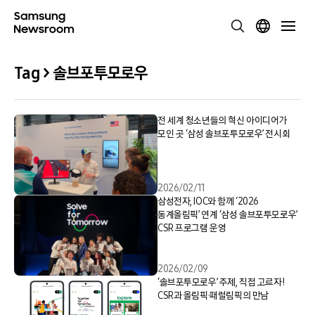
Tag > 솔브포투모로우
전 세계 청소년들의 혁신 아이디어가
모인 곳 ‘삼성 솔브포투모로우’ 전시회
2026/02/11
삼성전자, IOC와 함께 ‘2026
동계올림픽’ 연계 ‘삼성 솔브포투모로우’
CSR 프로그램 운영
2026/02/09
‘솔브포투모로우’ 주제, 직접 고르자!
CSR과 올림픽·패럴림픽의 만남