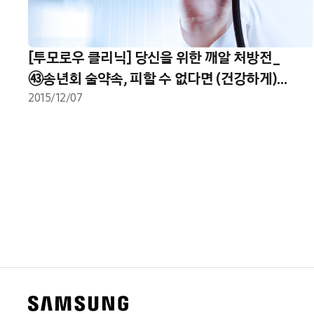
[투모로우 클리닉] 당신을 위한 깨알 처방전_
㊸송년회 술약속, 피할 수 없다면 (건강하게)
즐기자!
2015/12/07