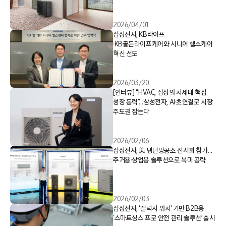
2026/04/01
삼성전자, KB라이프
·KB골든라이프케어와 시니어 헬스케어
혁신 선도
2026/03/20
[인터뷰] “HVAC, 삼성의 차세대 핵심
성장 동력”…삼성전자, AI·초연결로 시장
주도권 잡는다
2026/02/06
삼성전자, 美 냉난방공조 전시회 참가…
주거용·상업용 솔루션으로 북미 공략
2026/02/03
삼성전자, ‘갤럭시 워치’ 기반 B2B용
‘스마트싱스 프로 안전 관리 솔루션’ 출시