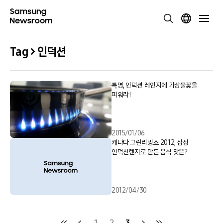
Tag > 인덕션
특명, 인덕션 레인지에 가상불꽃을
피워라!
2015/01/06
캐나다 그린리빙쇼 2012, 삼성
인덕션렌지로 만든 음식 맛은?
2012/04/30
1
2
3