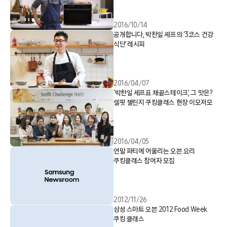
2016/10/14
공개합니다, 박찬일 셰프의 ‘3코스 건강
식단’ 레시피
2016/04/07
‘박찬일 셰프표 채끝스테이크’, 그 맛은?
셀핏 챌린지 쿠킹클래스 현장 이모저모
2016/04/05
연말 파티에 어울리는 오븐 요리
쿠킹클래스 참여자 모집
2012/11/26
삼성 스마트 오븐 2012 Food Week
쿠킹 클래스