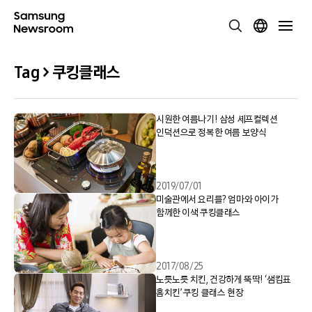
Tag > 쿠킹클래스
시원한 여름나기! 삼성 셰프컬렉션
인덕션으로 정복한 여름 보양식
2019/07/01
미술관에서 요리를? 엄마와 아이가
함께한 이색 쿠킹클래스
2017/08/25
노릇노릇 치킨, 건강하게 뚝딱! ‘샘킴표
홈치킨’ 쿠킹 클래스 현장