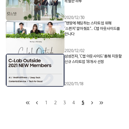
특별한 하루
2020/12/30
“맨땅에 헤딩하는 스타트업 위해
‘스펀지’ 깔아줬죠”… C랩 아웃사이드를
만나다
2020/12/02
삼성전자, ‘C랩 아웃사이드’ 통해 지원할
신규 스타트업 18개사 선정
2020/11/18
1
2
3
4
5