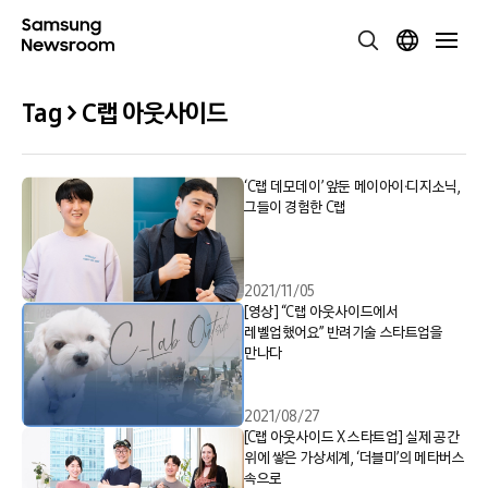
Tag > C랩 아웃사이드
‘C랩 데모데이’ 앞둔 메이아이∙디지소닉,
그들이 경험한 C랩
2021/11/05
[영상] “C랩 아웃사이드에서
레벨업했어요” 반려기술 스타트업을
만나다
2021/08/27
[C랩 아웃사이드 X 스타트업] 실제 공간
위에 쌓은 가상세계, ‘더블미’의 메타버스
속으로