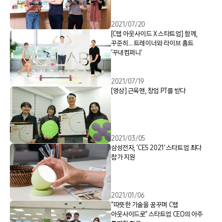
2021/07/20
[C랩 아웃사이드 X 스타트업] 함께,
꾸준히… 트레이너와 라이브 홈트
‘꾸내컴퍼니’
2021/07/19
[영상] 근육맨, 창업 PT를 받다
2021/03/05
삼성전자, ‘CES 2021’ 스타트업 최다
참가 지원
2021/01/06
“따뜻한 기술을 꿈꾸며 C랩
아웃사이드로” 스타트업 CEO의 아주