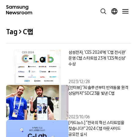
Tag > C랩
삼성전자, ‘CES 2024’에 ‘C랩 전시관’
운영 C랩 스타트업 23개 ‘CES혁신상’
수상
2023/12/28
[인터뷰] “AI 솔루션부터 반려동물 원격
상담까지” SDC23을 빛낸 C랩
2023/10/06
[카드뉴스] “전국의 혁신 스타트업을
찾습니다!” 2024 C랩 아웃사이드
공모전 실시