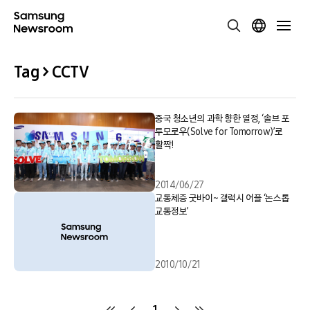
Tag > CCTV
중국 청소년의 과학 향한 열정, ‘솔브 포
투모로우(Solve for Tomorrow)’로
활짝!
2014/06/27
교통체증 굿바이~ 갤럭시 어플 ‘논스톱
교통정보’
2010/10/21
1