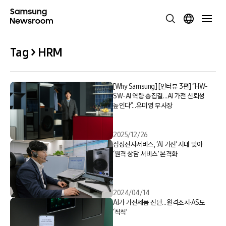
Tag > HRM
[Why Samsung] [인터뷰 3편] “HW-
SW-AI 역량 총집결…AI 가전 신뢰성
높인다”…유미영 부사장
2025/12/26
삼성전자서비스, ‘AI 가전’ 시대 맞아
‘원격 상담 서비스’ 본격화
2024/04/14
AI가 가전제품 진단…원격조치·AS도
‘척척’