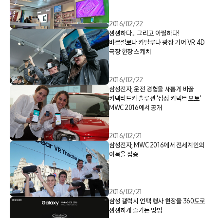
스토어
2016/02/22
생생하다… 그리고 아찔하다!
바르셀로나 카탈루냐 광장 기어 VR 4D
극장 현장 스케치
2016/02/22
삼성전자, 운전 경험을 새롭게 바꿀
커넥티드카 솔루션 ‘삼성 커넥트 오토’
MWC 2016에서 공개
2016/02/21
삼성전자, MWC 2016에서 전세계인의
이목을 집중
2016/02/21
삼성 갤럭시 언팩 행사 현장을 360도로
생생하게 즐기는 방법