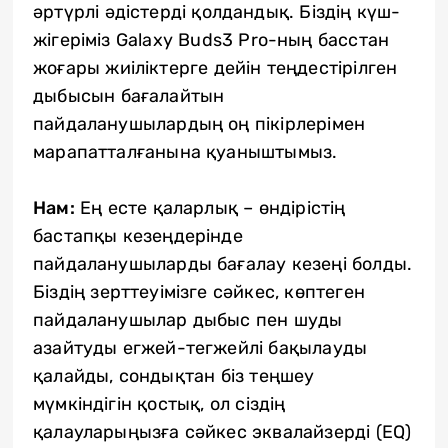
әртүрлі әдістерді қолдандық. Біздің күш-
жігеріміз Galaxy Buds3 Pro-ның басстан
жоғары жиіліктерге дейін теңдестірілген
дыбысын бағалайтын
пайдаланушылардың оң пікірлерімен
марапатталғанына қуаныштымыз.
Нам:
Ең есте қаларлық – өндірістің
бастапқы кезеңдерінде
пайдаланушыларды бағалау кезеңі болды.
Біздің зерттеуімізге сәйкес, көптеген
пайдаланушылар дыбыс пен шуды
азайтуды егжей-тегжейлі бақылауды
қалайды, сондықтан біз теңшеу
мүмкіндігін қостық, ол сіздің
қалауларыңызға сәйкес эквалайзерді (EQ)