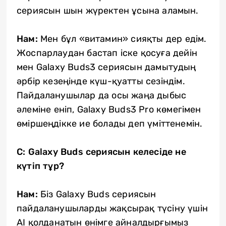
сериясын шын жүректен ұсына аламын.
Нам:
Мен бұл «витамин» сияқты дер едім.
Жоспарлаудан бастап іске қосуға дейін
мен Galaxy Buds3 сериясын дамытудың
әрбір кезеңінде күш-қуатты сезіндім.
Пайдаланушылар да осы жаңа дыбыс
әлеміне еніп, Galaxy Buds3 Pro көмегімен
өміршеңдікке ие болады деп үміттенемін.
C
: Galaxy Buds сериясын келесіде не
күтіп тұр?
Нам:
Біз Galaxy Buds сериясын
пайдаланушыларды жақсырақ түсіну үшін
AI қолданатын өнімге айналдырғымыз