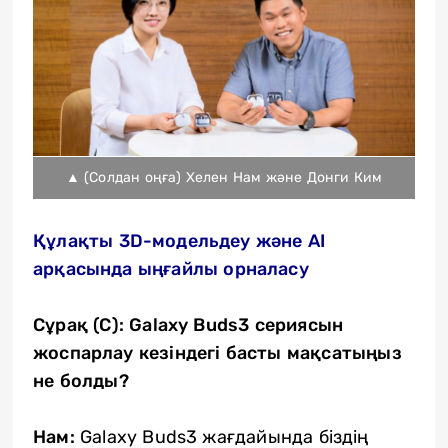
▲ (Солдан оңға) Хелен Нам және Донги Ким
Құлақты 3D-модельдеу және AI
арқасында ыңғайлы орналасу
Сұрақ (С): Galaxy Buds3 сериясын
жоспарлау кезіндегі басты мақсатыңыз
не болды?
Нам:
Galaxy Buds3 жағдайында біздің