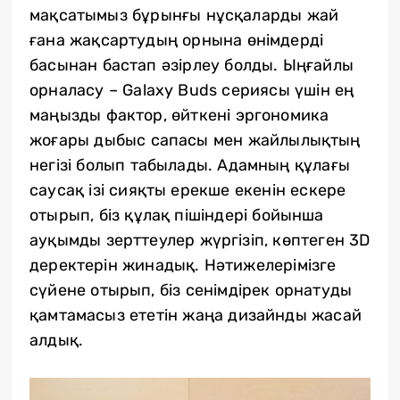
мақсатымыз бұрынғы нұсқаларды жай
ғана жақсартудың орнына өнімдерді
басынан бастап әзірлеу болды. Ыңғайлы
орналасу – Galaxy Buds сериясы үшін ең
маңызды фактор, өйткені эргономика
жоғары дыбыс сапасы мен жайлылықтың
негізі болып табылады. Адамның құлағы
саусақ ізі сияқты ерекше екенін ескере
отырып, біз құлақ пішіндері бойынша
ауқымды зерттеулер жүргізіп, көптеген 3D
деректерін жинадық. Нәтижелерімізге
сүйене отырып, біз сенімдірек орнатуды
қамтамасыз ететін жаңа дизайнды жасай
алдық.