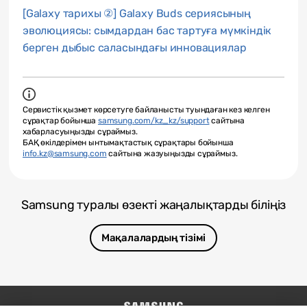
[Galaxy тарихы ②] Galaxy Buds сериясының
эволюциясы: сымдардан бас тартуға мүмкіндік
берген дыбыс саласындағы инновациялар
Сервистік қызмет көрсетуге байланысты туындаған кез келген
сұрақтар бойынша
samsung.com/kz_kz/support
сайтына
хабарласуыңызды сұраймыз.
БАҚ өкілдерімен ынтымақтастық сұрақтары бойынша
info.kz@samsung.com
сайтына жазуыңызды сұраймыз.
Samsung туралы өзекті жаңалықтарды біліңіз
Мақалалардың тізімі