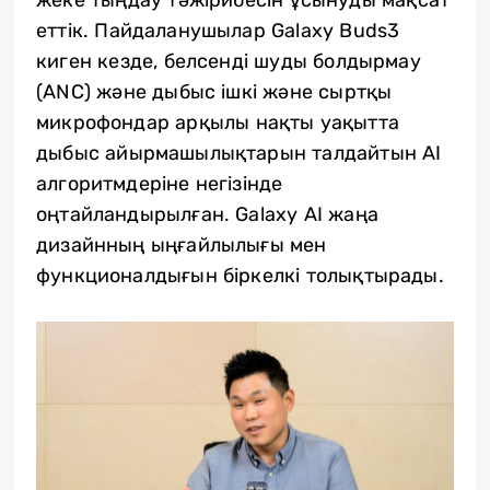
жеке тыңдау тәжірибесін ұсынуды мақсат
еттік. Пайдаланушылар Galaxy Buds3
киген кезде, белсенді шуды болдырмау
(ANC) және дыбыс ішкі және сыртқы
микрофондар арқылы нақты уақытта
дыбыс айырмашылықтарын талдайтын AI
алгоритмдеріне негізінде
оңтайландырылған. Galaxy AI жаңа
дизайнның ыңғайлылығы мен
функционалдығын біркелкі толықтырады.