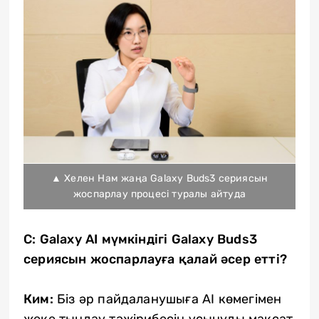
▲ Хелен Нам жаңа Galaxy Buds3 сериясын
жоспарлау процесі туралы айтуда
С: Galaxy AI мүмкіндігі Galaxy Buds3
сериясын жоспарлауға қалай әсер етті?
Ким:
Біз әр пайдаланушыға AI көмегімен