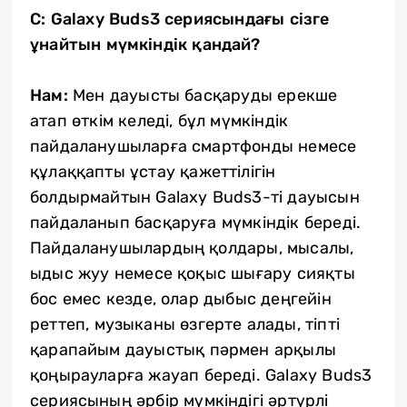
С: Galaxy Buds3 сериясындағы сізге
ұнайтын мүмкіндік қандай?
Нам:
Мен дауысты басқаруды ерекше
атап өткім келеді, бұл мүмкіндік
пайдаланушыларға смартфонды немесе
құлаққапты ұстау қажеттілігін
болдырмайтын Galaxy Buds3-ті дауысын
пайдаланып басқаруға мүмкіндік береді.
Пайдаланушылардың қолдары, мысалы,
ыдыс жуу немесе қоқыс шығару сияқты
бос емес кезде, олар дыбыс деңгейін
реттеп, музыканы өзгерте алады, тіпті
қарапайым дауыстық пәрмен арқылы
қоңырауларға жауап береді. Galaxy Buds3
сериясының әрбір мүмкіндігі әртүрлі