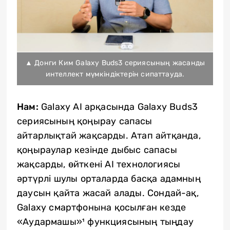
▲ Донги Ким Galaxy Buds3 сериясының жасанды
интеллект мүмкіндіктерін сипаттауда.
Нам:
Galaxy AI арқасында Galaxy Buds3
сериясының қоңырау сапасы
айтарлықтай жақсарды. Атап айтқанда,
қоңыраулар кезінде дыбыс сапасы
жақсарды, өйткені AI технологиясы
әртүрлі шулы орталарда басқа адамның
даусын қайта жасай алады. Сондай-ақ,
Galaxy смартфонына қосылған кезде
«Аудармашы»¹ функциясының тыңдау