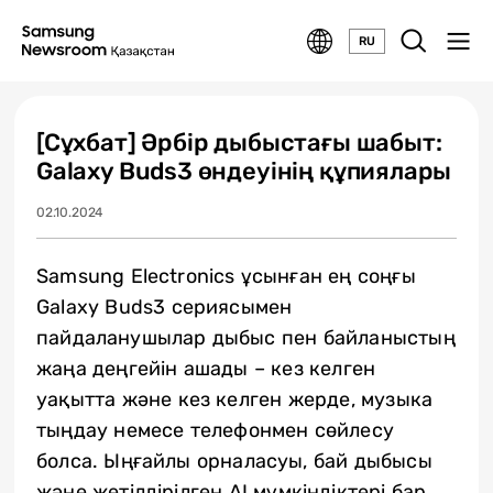
RU
[Сұхбат] Әрбір дыбыстағы шабыт:
Galaxy Buds3 өндеуінің құпиялары
02.10.2024
Samsung Electronics ұсынған ең соңғы
Galaxy Buds3 сериясымен
пайдаланушылар дыбыс пен байланыстың
жаңа деңгейін ашады – кез келген
уақытта және кез келген жерде, музыка
тыңдау немесе телефонмен сөйлесу
болса. Ыңғайлы орналасуы, бай дыбысы
және жетілдірілген AI мүмкіндіктері бар