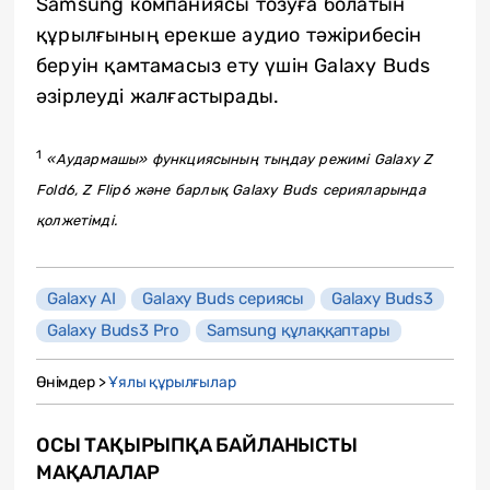
Samsung компаниясы тозуға болатын
құрылғының ерекше аудио тәжірибесін
беруін қамтамасыз ету үшін Galaxy Buds
әзірлеуді жалғастырады.
1
«Аудармашы» функциясының тыңдау режимі Galaxy Z
Fold6, Z Flip6 және барлық Galaxy Buds серияларында
қолжетімді.
Galaxy AI
Galaxy Buds cериясы
Galaxy Buds3
Galaxy Buds3 Pro
Samsung құлаққаптары
Өнімдер >
Ұялы құрылғылар
ОСЫ ТАҚЫРЫПҚА БАЙЛАНЫСТЫ
МАҚАЛАЛАР