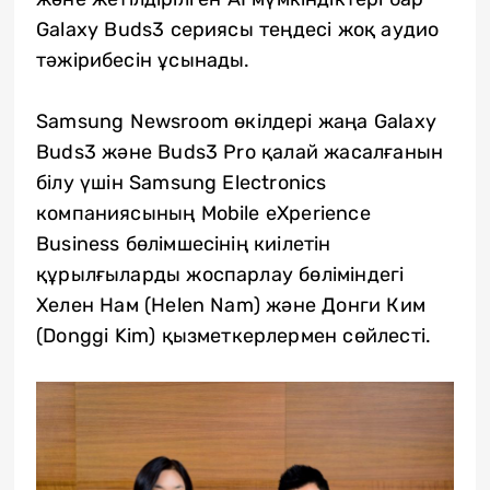
Galaxy Buds3 сериясы теңдесі жоқ аудио
тәжірибесін ұсынады.
Samsung Newsroom өкілдері жаңа Galaxy
Buds3 және Buds3 Pro қалай жасалғанын
білу үшін Samsung Electronics
компаниясының Mobile eXperience
Business бөлімшесінің киілетін
құрылғыларды жоспарлау бөліміндегі
Хелен Нам (Helen Nam) және Донги Ким
(Donggi Kim) қызметкерлермен сөйлесті.