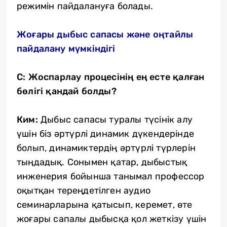
режимін пайдалануға болады.
Жоғары дыбыс сапасы және оңтайлы
пайдалану мүмкіндігі
С: Жоспарлау процесінің ең есте қалған
бөлігі қандай болды?
Ким:
Дыбыс сапасы туралы түсінік алу
үшін біз әртүрлі динамик дүкендерінде
болып, динамиктердің әртүрлі түрлерін
тыңдадық. Сонымен қатар, дыбыстық
инженерия бойынша танымал профессор
оқытқан тереңдетілген аудио
семинарларына қатысып, керемет, өте
жоғары сапалы дыбысқа қол жеткізу үшін