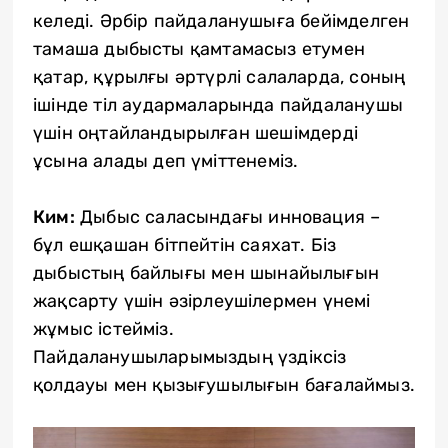
келеді. Әрбір пайдаланушыға бейімделген
тамаша дыбысты қамтамасыз етумен
қатар, құрылғы әртүрлі салаларда, соның
ішінде тіл аудармаларында пайдаланушы
үшін оңтайландырылған шешімдерді
ұсына алады деп үміттенеміз.
Ким:
Дыбыс саласындағы инновация –
бұл ешқашан бітпейтін саяхат. Біз
дыбыстың байлығы мен шынайылығын
жақсарту үшін әзірлеушілермен үнемі
жұмыс істейміз.
Пайдаланушыларымыздың үздіксіз
қолдауы мен қызығушылығын бағалаймыз.