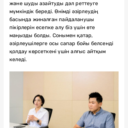
және шуды азайтуды дәл реттеуге
мүмкіндік береді. Өнімді әзірлеудің
басында жиналған пайдаланушы
пікірлерін есепке алу біз үшін өте
маңызды болды. Сонымен қатар,
әзірлеушілерге осы сапар бойы белсенді
қолдау көрсеткені үшін алғыс айтқым
келеді.