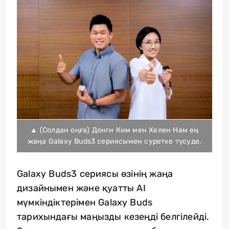
▲ (Солдан оңға) Донги Ким мен Хелен Нам ең
жаңа Galaxy Buds3 сериясымен суретке түсуде.
Galaxy Buds3 сериясы өзінің жаңа
дизайнымен және қуатты AI
мүмкіндіктерімен Galaxy Buds
тарихындағы маңызды кезеңді белгілейді.