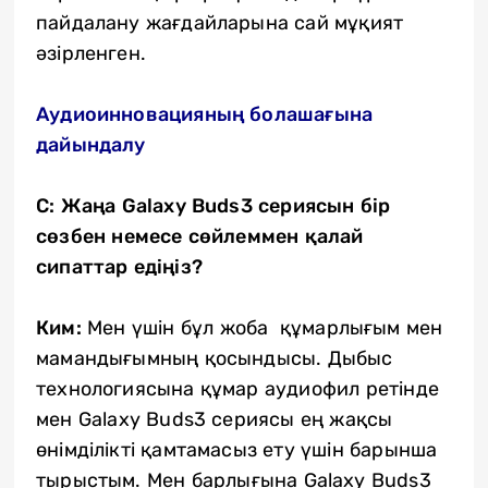
пайдалану жағдайларына сай мұқият
әзірленген.
Аудиоинновацияның болашағына
дайындалу
С: Жаңа Galaxy Buds3 сериясын бір
сөзбен немесе сөйлеммен қалай
сипаттар едіңіз?
Ким:
Мен үшін бұл жоба құмарлығым мен
мамандығымның қосындысы. Дыбыс
технологиясына құмар аудиофил ретінде
мен Galaxy Buds3 сериясы ең жақсы
өнімділікті қамтамасыз ету үшін барынша
тырыстым. Мен барлығына Galaxy Buds3