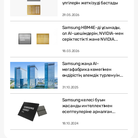
үлгілерін жеткізуді бастады
29.05.2026
Samsung HBM4E-ді ұсынады,
ол AI-шешімдерін, NVIDIA-мен
серіктестікті және NVIDIA...
18.03.2026
Samsung жаңа AI-
мегафабрика көмегімен
өндірістің әлемдік түрленуін...
31.10.2025
Samsung келесі буын
жасанды интеллектімен
есептеулеріне арналған...
18.10.2024