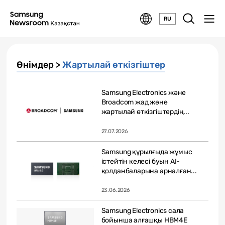
RU
Өнімдер >
Жартылай өткізгіштер
Samsung Electronics және
Broadcom жад және
жартылай өткізгіштердің...
27.07.2026
Samsung құрылғыда жұмыс
істейтін келесі буын AI-
қолданбаларына арналған...
23.06.2026
Samsung Electronics сала
бойынша алғашқы HBM4E