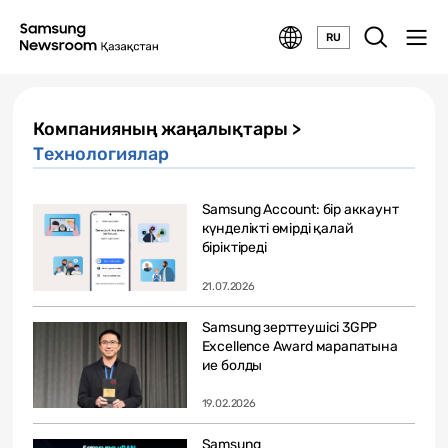
RU
Компанияның жаңалықтары >
Технологиялар
Samsung Account: бір аккаунт
күнделікті өмірді қалай
біріктіреді
21.07.2026
Samsung зерттеушісі 3GPP
Excellence Award марапатына
ие болды
19.02.2026
Samsung