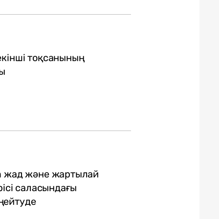
екінші тоқсанының
ы
m жад және жартылай
рісі саласындағы
ңейтуде