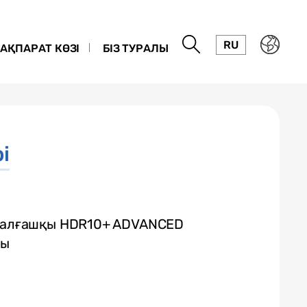
RU
АҚПАРАТ КӨЗІ
БІЗ ТУРАЛЫ
і
гі алғашқы HDR10+ ADVANCED
ды