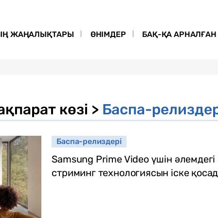
ЫҢ ЖАҢАЛЫҚТАРЫ
ӨНІМДЕР
БАҚ-ҚА АРНАЛҒАН 
ақпарат көзі >
Баспа-релиздер
Баспа-релиздері
Samsung Prime Video үшін әлемде
стриминг технологиясын іске қоса