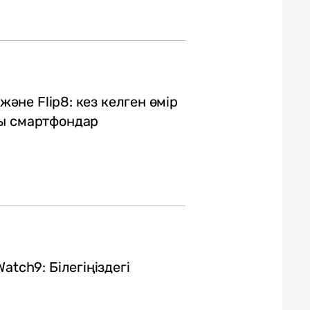
 және Flip8: кез келген өмір
лы смартфондар
atch9: Білегіңіздегі