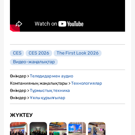
CES
CES 2026
The First Look 2026
Видео-жаңалықтар
Өнімдер >
Теледидар мен аудио
Компанияның жаңалықтары >
Технологиялар
Өнімдер >
Тұрмыстық техника
Өнімдер >
Ұялы құрылғылар
ЖҮКТЕУ