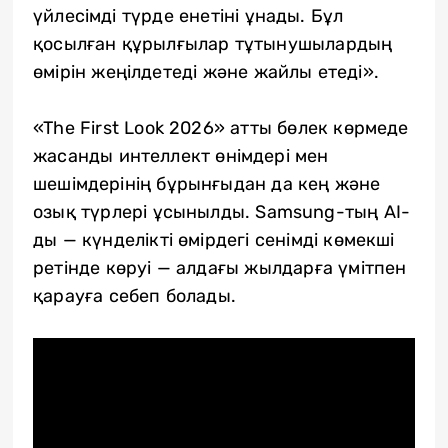
үйлесімді түрде енетіні ұнады. Бұл
қосылған құрылғылар тұтынушылардың
өмірін жеңілдетеді және жайлы етеді».
«The First Look 2026» атты бөлек көрмеде
жасанды интеллект өнімдері мен
шешімдерінің бұрынғыдан да кең және
озық түрлері ұсынылды. Samsung-тың AI-
ды — күнделікті өмірдегі сенімді көмекші
ретінде көруі — алдағы жылдарға үмітпен
қарауға себеп болады.