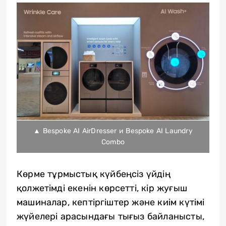
▲ Bespoke AI AirDresser и Bespoke AI Laundry
Combo
Көрме тұрмыстық күйбеңсіз үйдің
қолжетімді екенін көрсетті, кір жуғыш
машиналар, кептіргіштер және киім күтімі
жүйелері арасындағы тығыз байланысты,