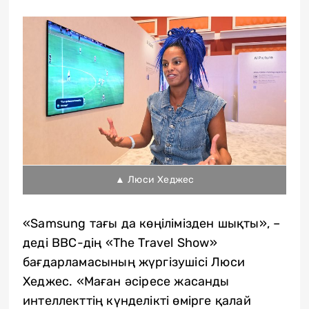
▲ Люси Хеджес
«Samsung тағы да көңілімізден шықты», –
деді BBC-дің «The Travel Show»
бағдарламасының жүргізушісі Люси
Хеджес. «Маған әсіресе жасанды
интеллекттің күнделікті өмірге қалай