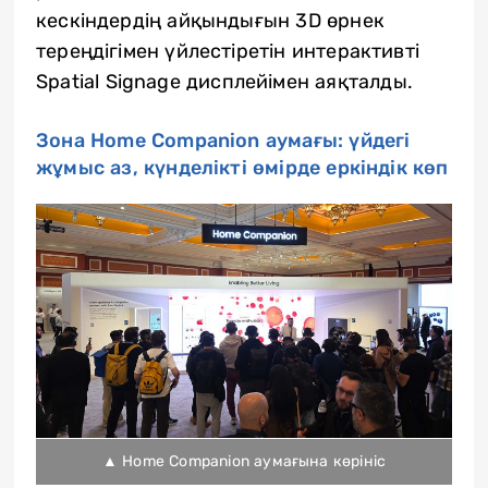
кескіндердің айқындығын 3D өрнек
тереңдігімен үйлестіретін интерактивті
Spatial Signage дисплейімен аяқталды.
Зона Home Companion аумағы: үйдегі
жұмыс аз, күнделікті өмірде еркіндік көп
▲ Home Companion аумағына көрініс