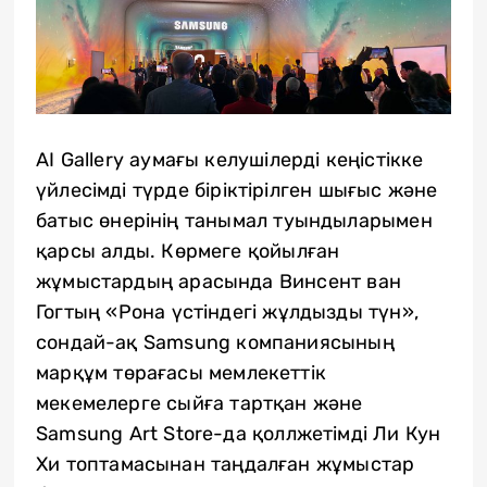
AI Gallery аумағы келушілерді кеңістікке
үйлесімді түрде біріктірілген шығыс және
батыс өнерінің танымал туындыларымен
қарсы алды. Көрмеге қойылған
жұмыстардың арасында Винсент ван
Гогтың «Рона үстіндегі жұлдызды түн»,
сондай-ақ Samsung компаниясының
марқұм төрағасы мемлекеттік
мекемелерге сыйға тартқан және
Samsung Art Store-да қоллжетімді Ли Кун
Хи топтамасынан таңдалған жұмыстар