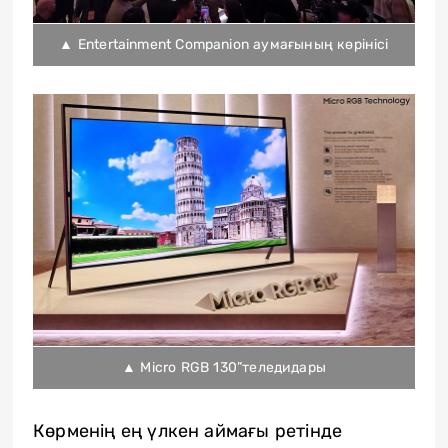
▲ Entertainment Companion аумағының көрінісі
▲ Micro RGB 130”теледидары
Көрменің ең үлкен аймағы ретінде