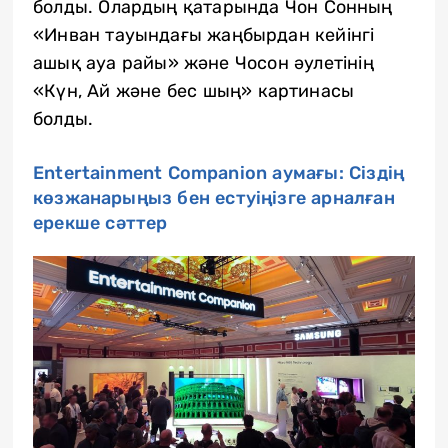
болды. Олардың қатарында Чон Сонның
«Инван тауындағы жаңбырдан кейінгі
ашық ауа райы» және Чосон әулетінің
«Күн, Ай және бес шың» картинасы
болды.
Entertainment Companion аумағы: Сіздің
көзжанарыңыз бен естуіңізге арналған
ерекше сәттер