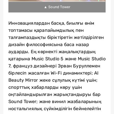
▲ Sound Tower
Инновациялардан басқа, биылғы өнім
топтамасы қарапайымдылық пен
талғампаздықты біріктіретін жетілдірілген
дизайн философиясына баса назар
аударды. Ең көрнекті жаңалықтардың
қатарына Music Studio 5 және Music Studio
7, француз дизайнері Эрван Буруллемен
бірлесіп жасалған Wi-Fi динамиктері; AI
Beauty Mirror жеке сұлулық күтімі үшін;
спорттық хабарларды көру үшін
оңтайландырылған жарықтандыруы бар
Sound Tower; және винил жазбаларының
ностальгиялық сүйкімділігін бейнелейтін