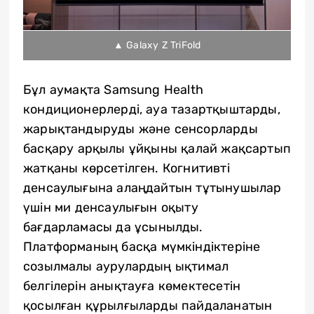
▲ Galaxy Z TriFold
Бұл аумақта Samsung Health
кондиционерлерді, ауа тазартқыштарды,
жарықтандыруды және сенсорларды
басқару арқылы ұйқыны қалай жақсартып
жатқаны көрсетілген. Когнитивті
денсаулығына алаңдайтын тұтынушылар
үшін ми денсаулығын оқыту
бағдарламасы да ұсынылды.
Платформаның басқа мүмкіндіктеріне
созылмалы аурулардың ықтимал
белгілерін анықтауға көмектесетін
қосылған құрылғыларды пайдаланатын