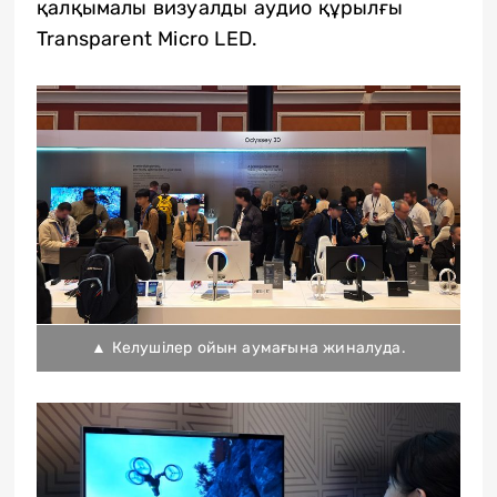
қалқымалы визуалды аудио құрылғы
Transparent Micro LED.
▲ Келушілер ойын аумағына жиналуда.