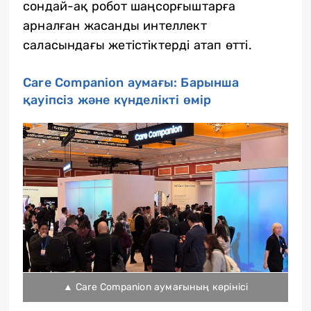
сондай-ақ робот шаңсорғыштарға
арналған жасанды интеллект
саласындағы жетістіктерді атап өтті.
Care Companion аумағы: Барынша
қауіпсіз және күнделікті өмір
▲ Care Companion аумағының көрінісі