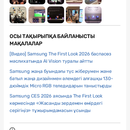
ОСЫ ТАҚЫРЫПҚА БАЙЛАНЫСТЫ
МАҚАЛАЛАР
[Видео] Samsung The First Look 2026 баспасөз
мәслихатында AI Vision туралы айтты
Samsung жаңа буындағы түс жіберумен және
батыл жаңа дизайнмен әлемдегі алғашқы 130-
дюймдік Micro RGB теледидарын таныстырды
Samsung CES 2026 аясында The First Look
көрмесінде «Жасанды зердемен өмірдегі
cерігіңіз» тұжырымдамасын ұсынды