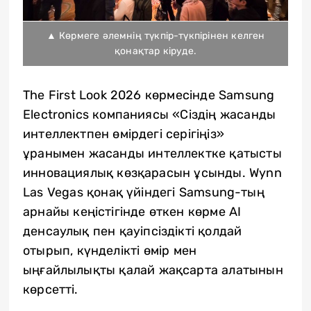
▲ Көрмеге әлемнің түкпір-түкпірінен келген
қонақтар кіруде.
The First Look 2026 көрмесінде Samsung
Electronics компаниясы «Сіздің жасанды
интеллектпен өмірдегі серігіңіз»
ұранымен жасанды интеллектке қатысты
инновациялық көзқарасын ұсынды. Wynn
Las Vegas қонақ үйіндегі Samsung-тың
арнайы кеңістігінде өткен көрме AI
денсаулық пен қауіпсіздікті қолдай
отырып, күнделікті өмір мен
ыңғайлылықты қалай жақсарта алатынын
көрсетті.