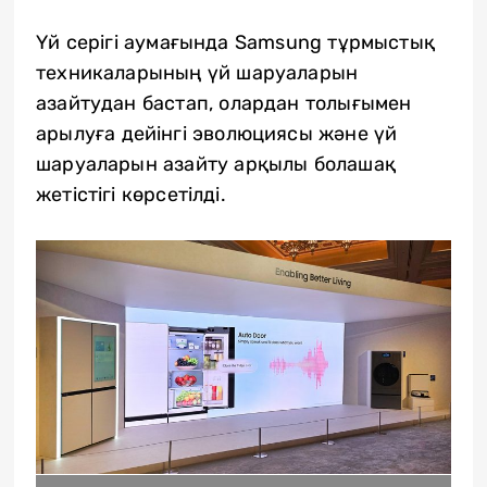
Үй серігі аумағында Samsung тұрмыстық
техникаларының үй шаруаларын
азайтудан бастап, олардан толығымен
арылуға дейінгі эволюциясы және үй
шаруаларын азайту арқылы болашақ
жетістігі көрсетілді.