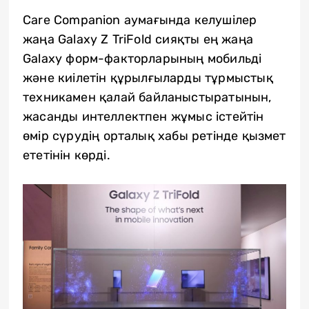
Care Companion аумағында келушілер
жаңа Galaxy Z TriFold сияқты ең жаңа
Galaxy форм-факторларының мобильді
және киілетін құрылғыларды тұрмыстық
техникамен қалай байланыстыратынын,
жасанды интеллектпен жұмыс істейтін
өмір сүрудің орталық хабы ретінде қызмет
ететінін көрді.