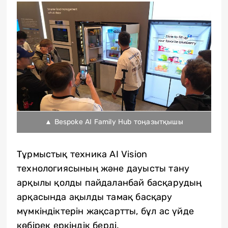
▲ Bespoke AI Family Hub тоңазытқышы
Тұрмыстық техника AI Vision
технологиясының және дауысты тану
арқылы қолды пайдаланбай басқарудың
арқасында ақылды тамақ басқару
мүмкіндіктерін жақсартты, бұл ас үйде
көбірек еркіндік берді.