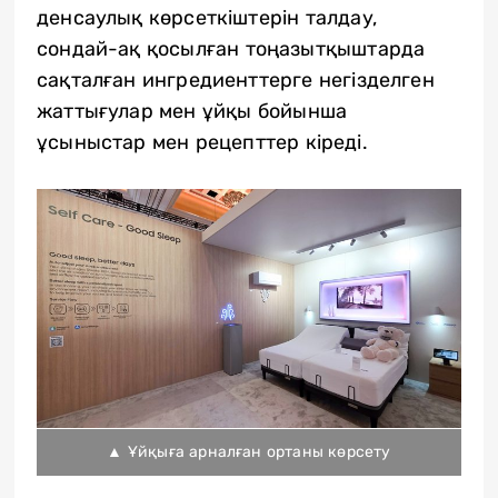
денсаулық көрсеткіштерін талдау,
сондай-ақ қосылған тоңазытқыштарда
сақталған ингредиенттерге негізделген
жаттығулар мен ұйқы бойынша
ұсыныстар мен рецепттер кіреді.
▲ Ұйқыға арналған ортаны көрсету