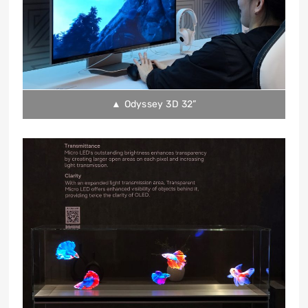
▲ Odyssey 3D 32”