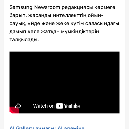
Samsung Newsroom редакциясы көрмеге
барып, жасанды интеллекттің ойын-
сауық, үйде және жеке күтім саласындағы
дамып келе жатқан мүмкіндіктерін
талқылады.
AI Gallery аумағы: AI әлеміне