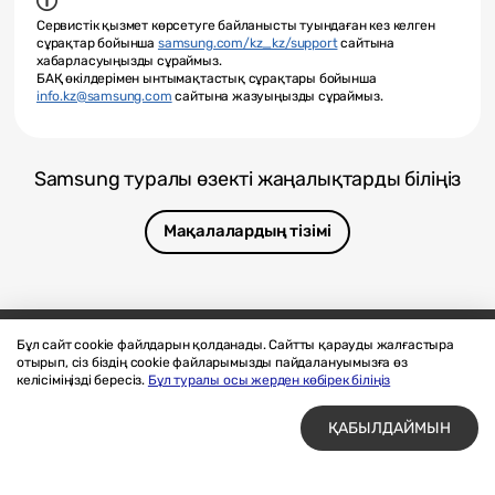
Сервистік қызмет көрсетуге байланысты туындаған кез келген
сұрақтар бойынша
samsung.com/kz_kz/support
сайтына
хабарласуыңызды сұраймыз.
БАҚ өкілдерімен ынтымақтастық сұрақтары бойынша
info.kz@samsung.com
сайтына жазуыңызды сұраймыз.
Samsung туралы өзекті жаңалықтарды біліңіз
Мақалалардың тізімі
Бұл сайт cookie файлдарын қолданады. Сайтты қарауды жалғастыра
отырып, сіз біздің cookie файларымызды пайдалануымызға өз
Бізге жазыңыз
SAMSUNG.COM
келісіміңізді бересіз.
Бұл туралы осы жерден көбірек біліңіз
Материалдарды пайдалану шарттары
Құпиялық және cookie файлдары
ҚАБЫЛДАЙМЫН