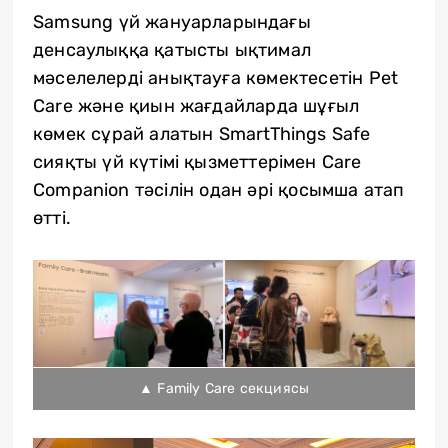
Samsung үй жануарларындағы
денсаулыққа қатысты ықтимал
мәселелерді анықтауға көмектесетін Pet
Care және қиын жағдайларда шұғыл
көмек сұрай алатын SmartThings Safe
сияқты үй күтімі қызметтерімен Care
Companion тәсілін одан әрі қосымша атап
өтті.
▲ Family Care секциясы