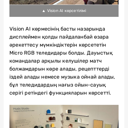
▲ Vision AI көрсетілімі
Vision AI көрмесінің басты назарында
дисплеймен қолды пайдаланбай өзара
әрекеттесу мүмкіндіктерін көрсететін
Micro RGB теледидары болды. Дауыстық
командалар арқылы келушілер матч
болжамдарын көре алады, рецепттерді
іздей алады немесе музыка ойнай алады,
бұл теледидардың нағыз ойын-сауық
серігі ретіндегі функцияларын көрсетті.