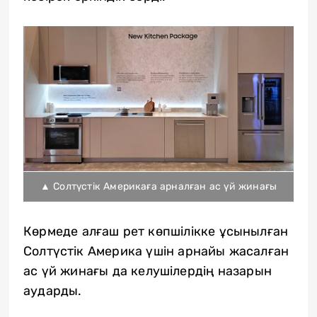
▲ Солтүстік Америкаға арналған ас үй жинағы
Көрмеде алғаш рет көпшілікке ұсынылған
Солтүстік Америка үшін арнайы жасалған
ас үй жинағы да келушілердің назарын
аударды.