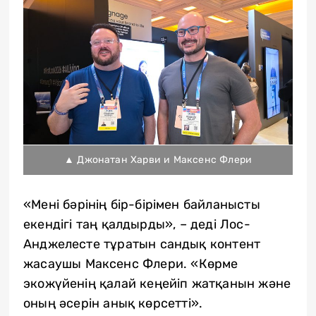
▲ Джонатан Харви и Максенс Флери
«Мені бәрінің бір-бірімен байланысты
екендігі таң қалдырды», – деді Лос-
Анджелесте тұратын сандық контент
жасаушы Максенс Флери. «Көрме
экожүйенің қалай кеңейіп жатқанын және
оның әсерін анық көрсетті».