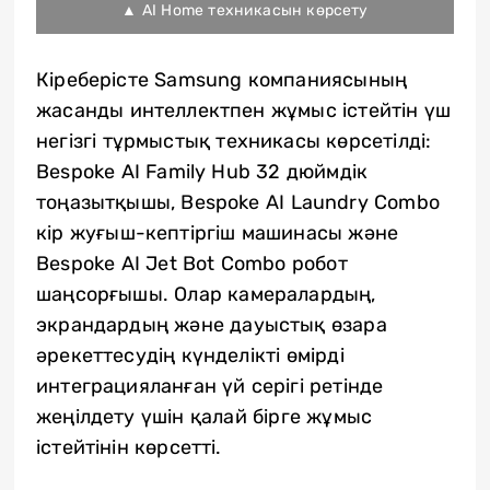
▲ AI Home техникасын көрсету
Кіреберісте Samsung компаниясының
жасанды интеллектпен жұмыс істейтін үш
негізгі тұрмыстық техникасы көрсетілді:
Bespoke AI Family Hub 32 дюймдік
тоңазытқышы, Bespoke AI Laundry Combo
кір жуғыш-кептіргіш машинасы және
Bespoke AI Jet Bot Combo робот
шаңсорғышы. Олар камералардың,
экрандардың және дауыстық өзара
әрекеттесудің күнделікті өмірді
интеграцияланған үй серігі ретінде
жеңілдету үшін қалай бірге жұмыс
істейтінін көрсетті.