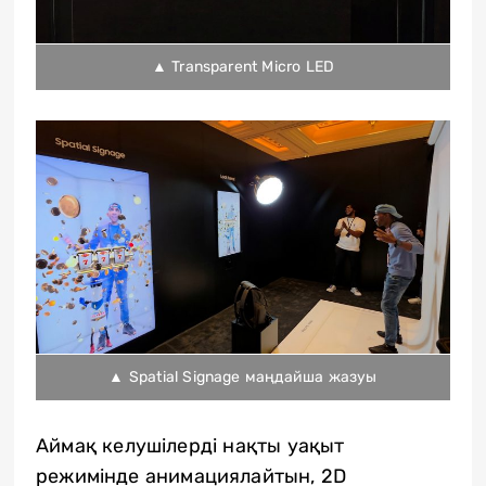
▲ Transparent Micro LED
▲ Spatial Signage маңдайша жазуы
Аймақ келушілерді нақты уақыт
режимінде анимациялайтын, 2D