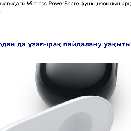
ұрылғыдағы Wireless PowerShare функциясының ар
н.
 одан да ұзағырақ пайдалану уақыты