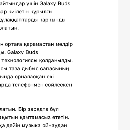
айтындар үшін Galaxy Buds
ар киілетін құрылғы
 құлаққаптарды қарқынды
олатын.
н ортаға қарамастан мөлдір
ы. Galaxy Buds
 технологиясы қолданылды.
иясы таза дыбыс сапасының
ғында орналасқан екі
арда телефонмен сөйлескен
латын. Бір зарядта бұл
уақытын қамтамасыз ететін.
қа дейін музыка ойнаудан