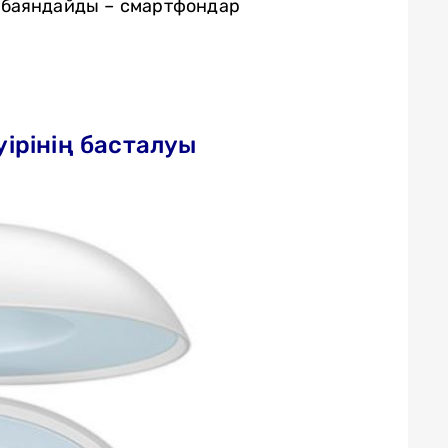
 баяндайды – смартфондар
уірінің басталуы