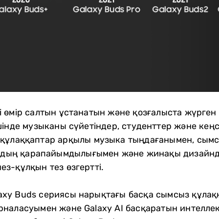
 өмір салтын ұстанатын және қозғалыста жүрген 
шінде музыканы сүйетіндер, студенттер және кең
құлаққаптар арқылы музыка тыңдағанымен, сымс
ылудың қарапайымдылығымен және жинақы дизайнд
з-құлқын тез өзгертті.
xy Buds сериясы нарықтағы басқа сымсыз құлақ
рналасуымен және Galaxy AI басқаратын интелл