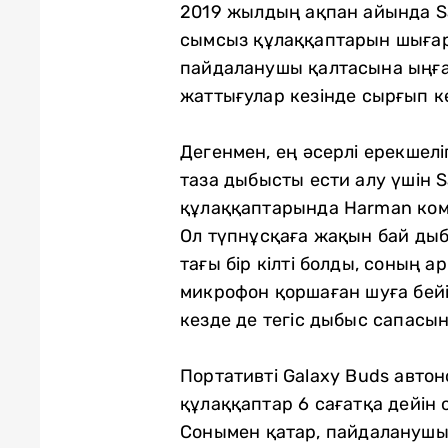
2019 жылдың ақпан айында Sa
сымсыз құлаққаптарын шығар
пайдаланушы қалтасына ыңға
жаттығулар кезінде сырғып к
Дегенмен, ең әсерлі ерекшел
таза дыбысты ести алу үшін 
құлаққаптарында Harman ком
Ол түпнұсқаға жақын бай дыб
тағы бір кілті болды, соның 
микрофон қоршаған шуға бей
кезде де тегіс дыбыс сапасын
Портативті Galaxy Buds автон
құлаққаптар 6 сағатқа дейін 
Сонымен қатар, пайдаланушы