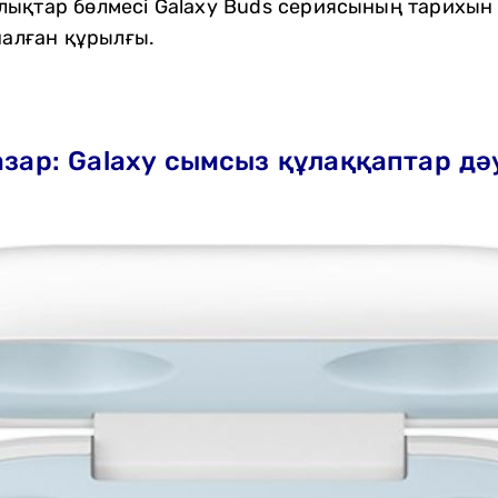
лықтар бөлмесі Galaxy Buds сериясының тарихын
налған құрылғы.
назар: Galaxy сымсыз құлаққаптар дә