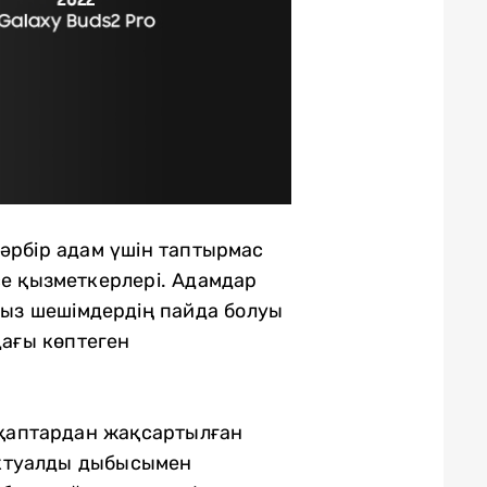
әрбір адам үшін таптырмас
се қызметкерлері. Адамдар
ыз шешімдердің пайда болуы
ағы көптеген
қаптардан жақсартылған
ектуалды дыбысымен