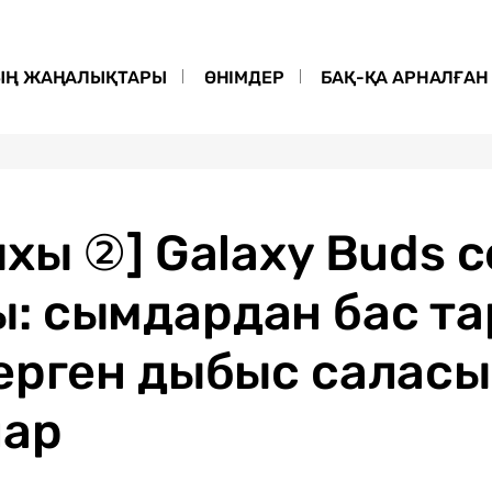
ЫҢ ЖАҢАЛЫҚТАРЫ
ӨНІМДЕР
БАҚ-ҚА АРНАЛҒАН 
ихы ②] Galaxy Buds
: сымдардан бас та
берген дыбыс салас
лар