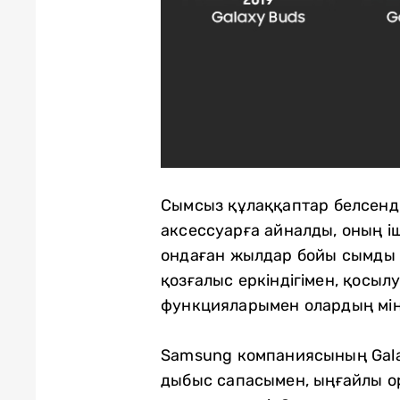
Сымсыз құлаққаптар белсенді
аксессуарға айналды, оның і
ондаған жылдар бойы сымды 
қозғалыс еркіндігімен, қос
функцияларымен олардың міне
Samsung компаниясының Gala
дыбыс сапасымен, ыңғайлы о