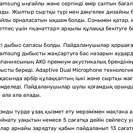
msung ыңғайлы және серпінді өмір салтын бағал
ды. Жылтыр сыртқы түрі мен дөңгелек дизайны б
йлы орналасатын ықшам болды. Сонымен қатар,
етпес үшін «қанаттар» арқылы құлаққа бекітуге б
ігі дыбыс сапасы болды. Пайдаланушылар қоршаға
Samsung дыбысты жақсартуға бас назарын аудард
паниясының AKG премиум акустикалық брендінің
ысты береді. Adaptive Dual Microphone технолог
арқасында әрбір құлаққаптың ішкі және сыртқы жа
імделеді. Пайдаланушылар шулы қоғамдық орынд
 ала ала алады.
омды түрде ұзақ қызмет ету мерзімімен мақтана а
ойнату уақытын немесе 5 сағатқа дейін сөйлесу 
лар арнайы зарядтау қабын пайдаланып 13 сағат