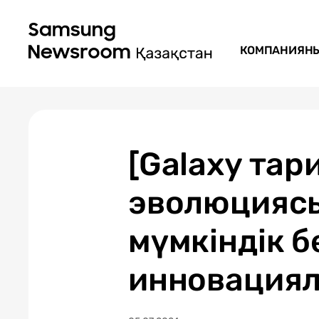
КОМПАНИЯН
[Galaxy тар
эволюциясы
мүмкіндік 
инновация