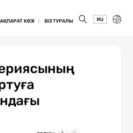
RU
АҚПАРАТ КӨЗІ
БІЗ ТУРАЛЫ
 сериясының
ртуға
ындағы