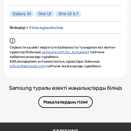
Galaxy AI
One UI
One UI 6.1
Өнімдер >
Ұялы құрылғылар
Сервистік қызмет көрсетуге байланысты туындаған кез келген
сұрақтар бойынша
samsung.com/kz_kz/support
сайтына
хабарласуыңызды сұраймыз.
БАҚ өкілдерімен ынтымақтастық сұрақтары бойынша
info.kz@samsung.com
сайтына жазуыңызды сұраймыз.
Samsung туралы өзекті жаңалықтарды біліңіз
Мақалалардың тізімі