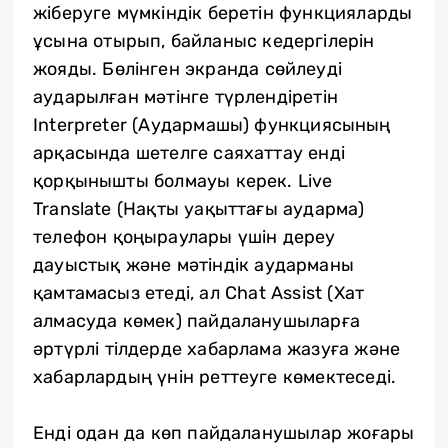
жіберуге мүмкіндік беретін функцияларды
ұсына отырып, байланыс кедергілерін
жояды. Бөлінген экранда сөйлеуді
аударылған мәтінге түрлендіретін
Interpreter (Аудармашы) функциясының
арқасында шетелге саяхаттау енді
қорқынышты болмауы керек. Live
Translate (Нақты уақыттағы аударма)
телефон қоңыраулары үшін дереу
дауыстық және мәтіндік аударманы
қамтамасыз етеді, ал Chat Assist (Хат
алмасуда көмек) пайдаланушыларға
әртүрлі тілдерде хабарлама жазуға және
хабарлардың үнін реттеуге көмектеседі.
Енді одан да көп пайдаланушылар жоғары