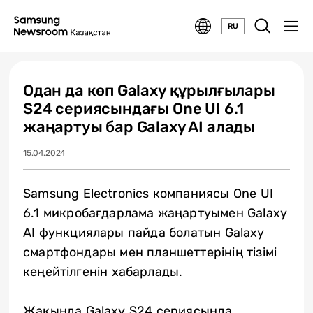
RU
Одан да көп Galaxy құрылғылары
S24 сериясындағы One UI 6.1
жаңартуы бар Galaxy AI алады
15.04.2024
Samsung Electronics компаниясы One UI
6.1 микробағдарлама жаңартуымен Galaxy
AI функциялары пайда болатын Galaxy
смартфондары мен планшеттерінің тізімі
кеңейтілгенін хабарлады.
Жақында Galaxy S24 сериясында