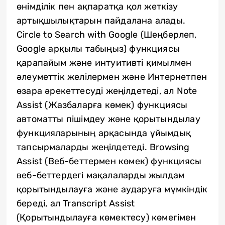
өнімділік пен ақпаратқа қол жеткізу
артықшылықтарын пайдалана алады.
Circle to Search with Google (Шеңберлеп,
Google арқылы табыңыз) функциясы
қарапайым және интуитивті қимылмен
әлеуметтік желілермен және Интернетпен
өзара әрекеттесуді жеңілдетеді, ал Note
Assist (Жазбаларға көмек) функциясы
автоматты пішімдеу және қорытындылау
функцияларының арқасында ұйымдық
тапсырмаларды жеңілдетеді. Browsing
Assist (Веб-беттермен көмек) функциясы
веб-беттердегі мақалаларды жылдам
қорытындылауға және аударуға мүмкіндік
береді, ал Transcript Assist
(Қорытындылауға көмектесу) көмегімен