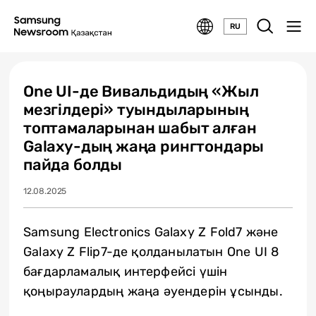
RU
One UI-де Вивальдидың «Жыл
мезгілдері» туындыларының
топтамаларынан шабыт алған
Galaxy-дың жаңа рингтондары
пайда болды
12.08.2025
Samsung Electronics Galaxy Z Fold7 және
Galaxy Z Flip7-де қолданылатын One UI 8
бағдарламалық интерфейсі үшін
қоңыраулардың жаңа әуендерін ұсынды.