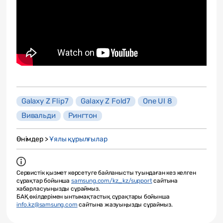
Galaxy Z Flip7
Galaxy Z Fold7
One UI 8
Вивальди
Рингтон
Өнімдер >
Ұялы құрылғылар
Сервистік қызмет көрсетуге байланысты туындаған кез келген
сұрақтар бойынша
samsung.com/kz_kz/support
сайтына
хабарласуыңызды сұраймыз.
БАҚ өкілдерімен ынтымақтастық сұрақтары бойынша
info.kz@samsung.com
сайтына жазуыңызды сұраймыз.