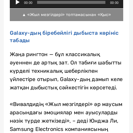
00:00
00:00
Player
▲ «Жыл мезгілдері» топтамасынан «Қыс»
Galaxy-дың біребейлігі дыбыста көрініс
табады
Жаңа рингтон — бұл классикалық
әуеннен де артық зат. Ол табиғи шабытты
күрделі техникалық шеберлікпен
үйлестіре отырып, Galaxy-дың дамып келе
жатқан дыбыстық сәйкестігін көрсетеді.
«Вивалдидің «Жыл мезгілдері» әр маусым
арасындағы эмоциялар мен ауысуларды
нәзік түрде жеткізеді», – деді Юнджа Ли,
Samsung Electronics компаниясының