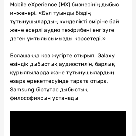
Mobile eXperience (MX) бизнесінің дыбыс
инженері. «Бұл туынды біздің
тұтынушылардың күнделікті өміріне бай
және әсерлі аудио тәжірибені енгізуге
деген ұмтылысымызды көрсетеді.»
Болашаққа көз жүгірте отырып, Galaxy
өзіндік дыбыстық аудиостилін, барлық
құрылғыларда және тұтынушылардың
өзара әрекеттесуінде тарата отыра,
Samsung біртұтас дыбыстық
философиясын ұстанады