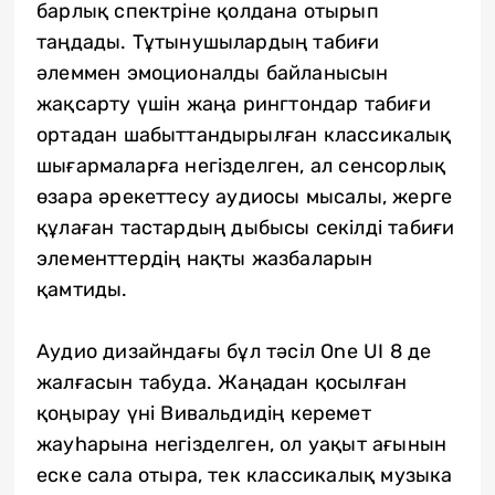
барлық спектріне қолдана отырып
таңдады. Тұтынушылардың табиғи
әлеммен эмоционалды байланысын
жақсарту үшін жаңа рингтондар табиғи
ортадан шабыттандырылған классикалық
шығармаларға негізделген, ал сенсорлық
өзара әрекеттесу аудиосы мысалы, жерге
құлаған тастардың дыбысы секілді табиғи
элементтердің нақты жазбаларын
қамтиды.
Аудио дизайндағы бұл тәсіл One UI 8 де
жалғасын табуда. Жаңадан қосылған
қоңырау үні Вивальдидің керемет
жауhарына негізделген, ол уақыт ағынын
еске сала отыра, тек классикалық музыка