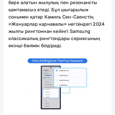
бере алатын жылулық пен резонансты
қамтамасыз етеді. Бұл шығарылым
сонымен қатар Камиль Сен-Саенстің
«Жануарлар карнавалы» негізіндегі 2024
жылғы рингтоннан кейінгі Samsung
классикалық рингтондары сериясының
екінші бөлімін білдіреді.