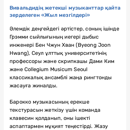
Вивальдидің жетекші музыканттар қайта
зерделеген «Жыл мезгілдері»
Әлемдік деңгейдегі әртістер, соның ішінде
Грэмми сыйлығының иегері дыбыс
инженері Бен Чжун Хван (Byeong Joon
Hwang), Сеул ұлттық университетінің
профессоры және скрипкашы Дами Ким
және Collegium Musicum Seoul
классикалық ансамблі жаңа рингтонды
жасауға жиналды.
Барокко музыкасының ерекше
текстурасын жеткізу үшін команда
клавесин қолданып, оны ішекті
аспаптармен мұқият теңестірді. Жазу