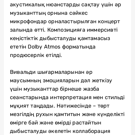
акустикалық нюанстарды сақтау үшін әр
музыканттың орнына сәйкес
микрофондар орналастырылған концерт
залында өтті. Композицияға иммерсивті
кеңістіктік дыбысталуды қамтамасыз
ететін Dolby Atmos форматында
продюсерлік етілді.
Вивальди шығармаларынан әр
маусымның эмоцияларын дәл жеткізу
үшін музыканттар бірнеше жазба
сеанстарында интерпретация мен стильді
мұқият таңдады. Нәтижесінде – төрт
мезгілдің рухын қамтитын және күнделікті
өмірге бай және өмірді растайтын
дыбысталуды әкелетін коллаборация