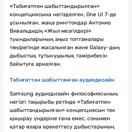
«Табиғатпен шабыттандырылған»
концепциясына негізделген, One UI 7-де
ұсынылған, жаңа рингтондар Антонио
Вивальдидің «Жыл мезгілдері»
туындыларының аңыз топтамалары
төңірегінде жасалынған және Galaxy-дың
дыбыстық тұтынушылық тәжірибесін
байытуға арналған.
Табиғаттан шабыттанған аудиодизайн
Samsung аудиодизайн философиясының
негізгі тақырыбы ретінде «Табиғатпен
шабыттандырылған» концепциясын тек
қоңырау үндеріне ғана емес, сонымен
қатар өзара әрекеттесу дыбыстарының