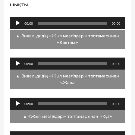
шықты.
Audio
00:00
00:00
Player
▲ Вивальдидің «Жыл мезгілдері» топтамасынан
«Көктем»
Audio
00:00
00:00
Player
▲ Вивальдидің «Жыл мезгілдері» топтамасынан
«Жаз»
Audio
00:00
00:00
Player
▲ «Жыл мезгілдері» топтамасынан «Күз»
Audio