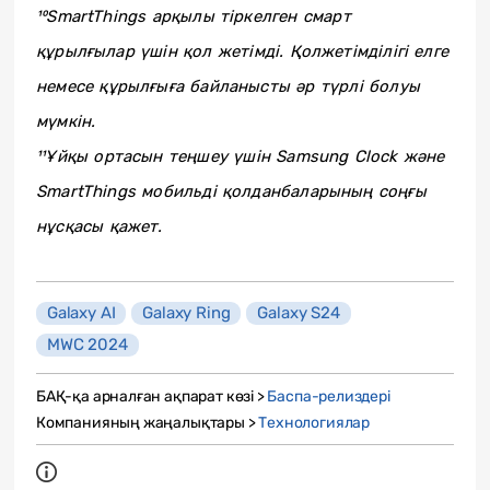
¹⁰SmartThings арқылы тіркелген смарт
құрылғылар үшін қол жетімді. Қолжетімділігі елге
немесе құрылғыға байланысты әр түрлі болуы
мүмкін.
¹¹Ұйқы ортасын теңшеу үшін Samsung Clock және
SmartThings мобильді қолданбаларының соңғы
нұсқасы қажет.
Galaxy AI
Galaxy Ring
Galaxy S24
MWC 2024
БАҚ-қа арналған ақпарат көзі >
Баспа-релиздері
Компанияның жаңалықтары >
Технологиялар