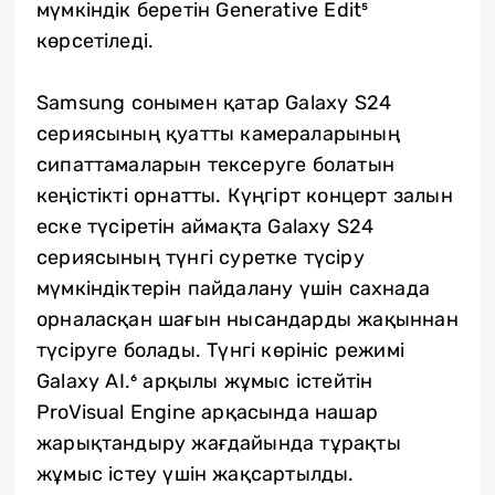
мүмкіндік беретін Generative Edit⁵
көрсетіледі.
Samsung сонымен қатар Galaxy S24
сериясының қуатты камераларының
сипаттамаларын тексеруге болатын
кеңістікті орнатты. Күңгірт концерт залын
еске түсіретін аймақта Galaxy S24
сериясының түнгі суретке түсіру
мүмкіндіктерін пайдалану үшін сахнада
орналасқан шағын нысандарды жақыннан
түсіруге болады. Түнгі көрініс режимі
Galaxy AI.⁶ арқылы жұмыс істейтін
ProVisual Engine арқасында нашар
жарықтандыру жағдайында тұрақты
жұмыс істеу үшін жақсартылды.