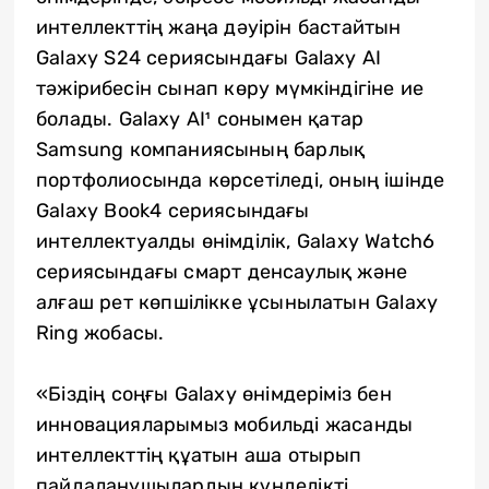
интеллекттің жаңа дәуірін бастайтын
Galaxy S24 сериясындағы Galaxy AI
тәжірибесін сынап көру мүмкіндігіне ие
болады. Galaxy AI¹ сонымен қатар
Samsung компаниясының барлық
портфолиосында көрсетіледі, оның ішінде
Galaxy Book4 сериясындағы
интеллектуалды өнімділік, Galaxy Watch6
сериясындағы смарт денсаулық және
алғаш рет көпшілікке ұсынылатын Galaxy
Ring жобасы.
«Біздің соңғы Galaxy өнімдеріміз бен
инновацияларымыз мобильді жасанды
интеллекттің құатын аша отырып
пайдаланушылардың күнделікті