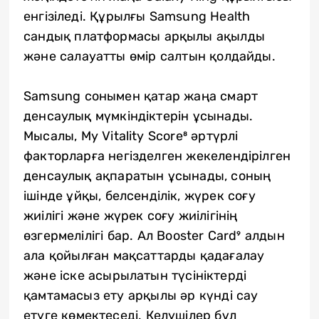
енгізіледі. Құрылғы Samsung Health
сандық платформасы арқылы ақылды
және салауатты өмір салтын қолдайды.
Samsung сонымен қатар жаңа смарт
денсаулық мүмкіндіктерін ұсынады.
Мысалы, My Vitality Score⁸ әртүрлі
факторларға негізделген жекелендірілген
денсаулық ақпаратын ұсынады, соның
ішінде ұйқы, белсенділік, жүрек соғу
жиілігі және жүрек соғу жиілігінің
өзгермелілігі бар. Ал Booster Card⁹ алдын
ала қойылған мақсаттарды қадағалау
және іске асырылатын түсініктерді
қамтамасыз ету арқылы әр күнді сау
етуге көмектеседі. Келушілер бұл