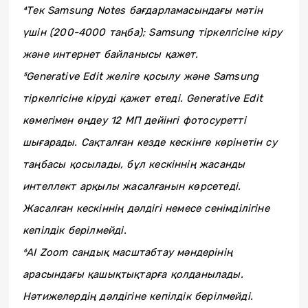
⁴Тек Samsung Notes бағдарламасындағы мәтін
үшін (200-4000 таңба); Samsung тіркелгісіне кіру
және интернет байланысы қажет.
⁵Generative Edit желіге қосылу және Samsung
тіркелгісіне кіруді қажет етеді. Generative Edit
көмегімен өңдеу 12 МП дейінгі фотосуретті
шығарады. Сақталған кезде кескінге көрінетін су
таңбасы қосылады, бұл кескіннің жасанды
интеллект арқылы жасалғанын көрсетеді.
Жасалған кескіннің дәлдігі немесе сенімділігіне
кепілдік берілмейді.
⁶AI Zoom сандық масштабтау мәндерінің
арасындағы қашықтықтарға қолданылады.
Нәтижелердің дәлдігіне кепілдік берілмейді.