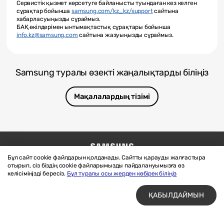
Сервистік қызмет көрсетуге байланысты туындаған кез келген
сұрақтар бойынша
samsung.com/kz_kz/support
сайтына
хабарласуыңызды сұраймыз.
БАҚ өкілдерімен ынтымақтастық сұрақтары бойынша
info.kz@samsung.com
сайтына жазуыңызды сұраймыз.
Samsung туралы өзекті жаңалықтарды біліңіз
Мақалалардың тізімі
Бұл сайт cookie файлдарын қолданады. Сайтты қарауды жалғастыра
Бізге жазыңыз
SAMSUNG.COM
отырып, сіз біздің cookie файларымызды пайдалануымызға өз
Материалдарды пайдалану шарттары
келісіміңізді бересіз.
Бұл туралы осы жерден көбірек біліңіз
Құпиялық және cookie файлдары
ҚАБЫЛДАЙМЫН