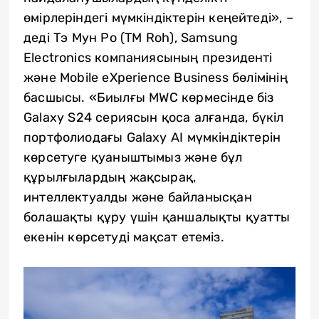
өмірлеріндегі мүмкіндіктерін кеңейтеді», –
деді Тэ Мун Ро (TM Roh), Samsung
Electronics компаниясының президенті
және Mobile eXperience Business бөлімінің
басшысы. «Биылғы MWC көрмесінде біз
Galaxy S24 сериясын қоса алғанда, бүкіл
портфолиодағы Galaxy AI мүмкіндіктерін
көрсетуге қуаныштымыз және бұл
құрылғылардың жақсырақ,
интеллектуалды және байланысқан
болашақты құру үшін қаншалықты қуатты
екенін көрсетуді мақсат етеміз.