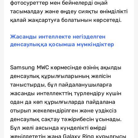
фотосуреттер мен бейнелерді оңай
тасымалдау және өңдеу сияқты өнімділікті
қалай жақсартуға болатынын көрсетеді.
Жасанды интеллекте негізделген
денсаулыққа қосымша мүмкіндіктер
Samsung MWC көрмесінде өзінің ақылды
денсаулық құрылғыларының желісін
таныстырды, бұл пайдаланушыларға
жасанды интеллекттің түрлендіру күшін
одан да көп құрылғыларда пайдалана
отырып жекелендірілген және үздіксіз
денсаулық сақтау тәжірибесін ұсынады.
Бұл желі аясында күнделікті өмірді
жеңілдететін жаңа Galaxy Ring құрылғысы