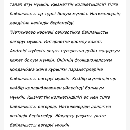
талап етуі мүмкін. Қызметтің қолжетімділігі тілге
байланысты әр түрлі болуы мүмкін. Нәтижелердің
дәлдігіне кепілдік берілмейді.
³Нәтижелер көрнекі сәйкестікке байланысты
өзгеруі мүмкін. Интернетке қосылу қажет.
Android жүйесін соңғы нұсқасына дейін жаңартуы
қажет болуы мүмкін. Өнімнің функционалдығы
қолданбаға және құрылғы параметрлеріне
байланысты өзгеруі мүмкін. Кейбір мүмкіндіктер
кейбір қолданбалармен үйлесімді болмауы
мүмкін. Қызметтің қолжетімділігі ел мен тілге
байланысты өзгереді. Нәтижелердің дәлдігіне
кепілдік берілмейді. Жаңарту уақыты үлгіге
байланысты өзгеруі мүмкін.