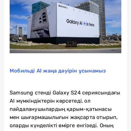
Мобильді AI жаңа дәуірін ұсынамыз
Samsung стенді Galaxy S24 сериясындағы
AI мүмкіндіктерін көрсетеді, ол
пайдаланушылардың қарым-қатынасы
мен шығармашылығын жақсарта отырып,
оларды күнделікті өмірге енгізеді. Оның