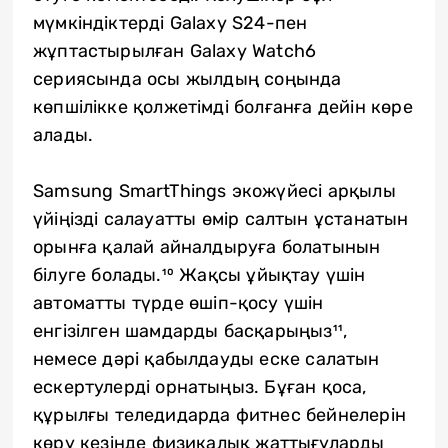
мүмкіндіктерді Galaxy S24-пен
жұптастырылған Galaxy Watch6
сериясында осы жылдың соңында
көпшілікке қолжетімді болғанға дейін көре
алады.
Samsung SmartThings экожүйесі арқылы
үйіңізді салауатты өмір салтын ұстанатын
орынға қалай айналдыруға болатынын
білуге болады.¹⁰ Жақсы ұйықтау үшін
автоматты түрде өшіп-қосу үшін
енгізілген шамдарды басқарыңыз¹¹,
немесе дәрі қабылдауды еске салатын
ескертулерді орнатыңыз. Бұған қоса,
құрылғы теледидарда фитнес бейнелерін
көру кезінде физикалық жаттығуларды