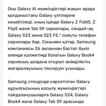
Осы Galaxy AI мүмкіндіктері жақын арада
қолданыстағы Galaxy үлгілеріне
кеңейтіледі, оның ішінде Galaxy Z Fold5, Z
Flip5 және Tab S9 сериялары, сондай-ақ
Galaxy S23 және S23 FE.⁷ сияқты телефон
сериялары бар. Сонымен қатар, Samsung
компаниясы 26 ақпаннан бастап бүкіл
әлемде қолжетімді болатын Galaxy Book4
сериясың қолдана отырып өнімділіктің
жоғарылауының тексеруін ұсынады.
Samsung стендінде көрсетілген Galaxy
құрылғысының қосылу мүмкіндіктері
пайдаланушыларға Galaxy S24, Galaxy
Book4 және Galaxy Tab S9 арасында