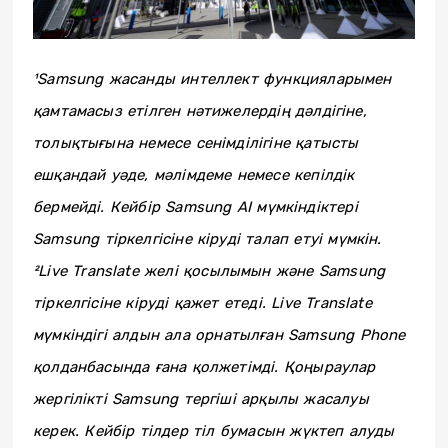
¹Samsung жасанды интеллект функцияларымен
қамтамасыз етілген нәтижелердің дәлдігіне,
толықтығына немесе сенімділігіне қатысты
ешқандай уәде, мәлімдеме немесе кепілдік
бермейді. Кейбір Samsung AI мүмкіндіктері
Samsung тіркелгісіне кіруді талап етуі мүмкін.
²Live Translate желі қосылымын және Samsung
тіркелгісіне кіруді қажет етеді. Live Translate
мүмкіндігі алдын ала орнатылған Samsung Phone
қолданбасында ғана қолжетімді. Қоңыраулар
жергілікті Samsung тергіші арқылы жасалуы
керек. Кейбір тілдер тіл бумасын жүктеп алуды