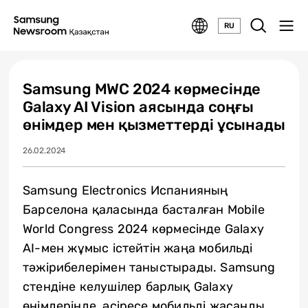
RU
Samsung MWC 2024 көрмесінде
Galaxy AI Vision аясында соңғы
өнімдер мен қызметтерді ұсынады
26.02.2024
Samsung Electronics Испанияның
Барселона қаласында басталған Mobile
World Congress 2024 көрмесінде Galaxy
AI-мен жұмыс істейтін жаңа мобильді
тәжірибелерімен таныстырады. Samsung
стендіне келушілер барлық Galaxy
өнімдерінде, әсіресе мобильді жасанды