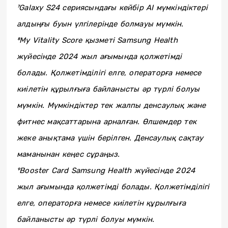
⁷Galaxy S24 сериясындағы кейбір AI мүмкіндіктері
алдыңғы буын үлгілерінде болмауы мүмкін.
⁸My Vitality Score қызметі Samsung Health
жүйесінде 2024 жыл ағымында қолжетімді
болады. Қолжетімділігі елге, операторға немесе
киілетін құрылғыға байланысты әр түрлі болуы
мүмкін. Мүмкіндіктер тек жалпы денсаулық және
фитнес мақсаттарына арналған. Өлшемдер тек
жеке анықтама үшін берілген. Денсаулық сақтау
маманынан кеңес сұраңыз.
⁹Booster Card Samsung Health жүйесінде 2024
жыл ағымында қолжетімді болады. Қолжетімділігі
елге, операторға немесе киілетін құрылғыға
байланысты әр түрлі болуы мүмкін.