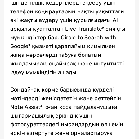
ішінде тілдік кедергілерді еңсеру үшін
телефон қоңырауларын нақты уақыттағы
екі жақты аудару үшін құрылғыдағы AI
арқылы қуатталған Live Translate² сияқты
мүмкіндіктер бар. Circle to Search with
Google³ қызметі қарапайым қимылмен
жаңа нәрселерді табуға болатын
жылдамырақ, оңайырақ және интуитивті
іздеу мүмкіндігін ашады.
Сондай-ақ көрме барысында күрделі
мәтіндерді жеңілдететін және реттейтін
Note Assist⁴, оған қоса пайдаланушыға
шығармашылық еркіндік үшін
фотосуреттердегі нысандардың өлшемін
еркін өзгертуге және орналастыруға