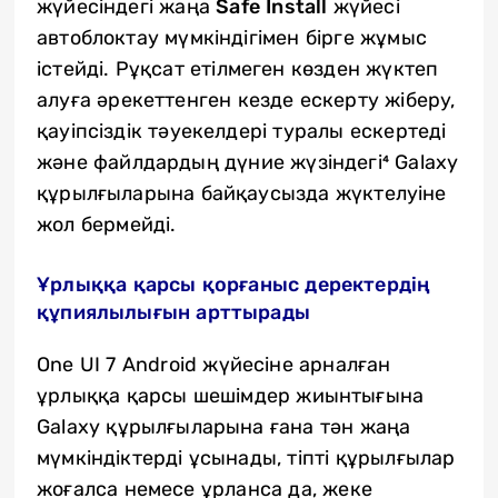
жүйесіндегі жаңа
Safe Install
жүйесі
автоблоктау мүмкіндігімен бірге жұмыс
істейді. Рұқсат етілмеген көзден жүктеп
алуға әрекеттенген кезде ескерту жіберу,
қауіпсіздік тәуекелдері туралы ескертеді
және файлдардың дүние жүзіндегі⁴ Galaxy
құрылғыларына байқаусызда жүктелуіне
жол бермейді.
Ұрлыққа қарсы қорғаныс деректердің
құпиялылығын арттырады
One UI 7 Android жүйесіне арналған
ұрлыққа қарсы шешімдер жиынтығына
Galaxy құрылғыларына ғана тән жаңа
мүмкіндіктерді ұсынады, тіпті құрылғылар
жоғалса немесе ұрланса да, жеке