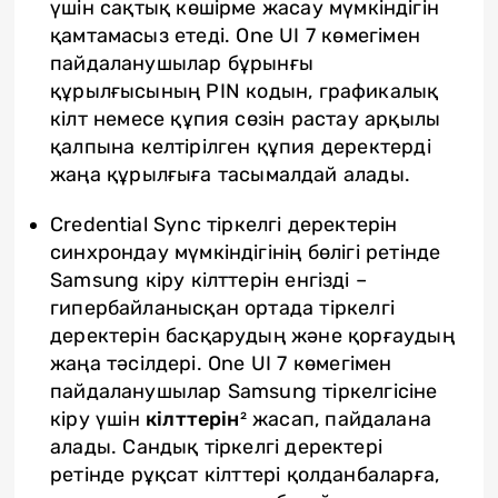
үшін сақтық көшірме жасау мүмкіндігін
қамтамасыз етеді. One UI 7 көмегімен
пайдаланушылар бұрынғы
құрылғысының PIN кодын, графикалық
кілт немесе құпия сөзін растау арқылы
қалпына келтірілген құпия деректерді
жаңа құрылғыға тасымалдай алады.
Credential Sync тіркелгі деректерін
синхрондау мүмкіндігінің бөлігі ретінде
Samsung кіру кілттерін енгізді –
гипербайланысқан ортада тіркелгі
деректерін басқарудың және қорғаудың
жаңа тәсілдері. One UI 7 көмегімен
пайдаланушылар Samsung тіркелгісіне
кіру үшін
кілттерін
² жасап, пайдалана
алады. Сандық тіркелгі деректері
ретінде рұқсат кілттері қолданбаларға,