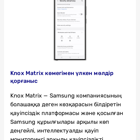
Knox Matrix көмегімен үлкен мөлдір
қорғаныс
Knox Matrix — Samsung компаниясының
болашаққа деген көзқарасын білдіретін
қауіпсіздік платформасы және қосылған
Samsung құрылғылары арқылы көп
деңгейлі, интеллектуалды қауіп
мониторингі арқылы қауіпсіздікті