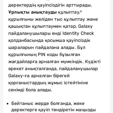
деректердің қауіпсіздігін арттырады.
Ұрлықты анықтауды
құлыптау,⁵
құрылғыны желіден тыс құлыптау және
қашықтан құлыптаумен қатар, Galaxy
пайдаланушылары енді Identity Check
қолданбасында қосымша қауіпсіздік
шараларын пайдалана алады. Бұл
құрылғының PIN коды бұзылған
жағдайларға арналған мүмкіндік. Күдікті
әрекет анықталғанда, пайдаланушылар
Galaxy-ға арналған бірегей
қорғаныстардың жұмыс істейтініне
сенімді бола алады.
Бейтаныс жерде болғанда, жеке
деректерге қауіп төндіретін маңызды