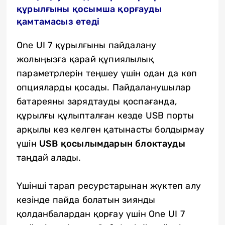
құрылғыны қосымша қорғауды
қамтамасыз етеді
One UI 7 құрылғыны пайдалану
жолыңызға қарай құпиялылық
параметрлерін теңшеу үшін одан да көп
опцияларды қосады. Пайдаланушылар
батареяны зарядтауды қоспағанда,
құрылғы құлыпталған кезде USB порты
арқылы кез келген қатынасты болдырмау
үшін
USB қосылымдарын блоктауды
таңдай алады.
Үшінші тарап ресурстарынан жүктеп алу
кезінде пайда болатын зиянды
қолданбалардан қорғау үшін One UI 7