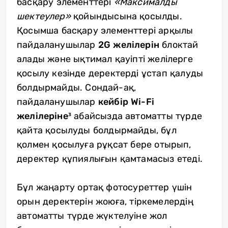
басқару элементтері
«Максималды
шектеулер»
қойындысына қосылды.
Қосымша басқару элементтері арқылы
пайдаланушылар
2G желілерін
блоктай
алады және ықтимал қауіпті желілерге
қосылу кезінде деректерді ұстап қалуды
болдырмайды. Сондай-ақ,
пайдаланушылар
кейбір Wi-Fi
желілеріне
³ абайсызда автоматты түрде
қайта қосылуды болдырмайды, бұл
қолмен қосылуға рұқсат бере отырып,
деректер құпиялығын қамтамасыз етеді.
Бұл жаңарту ортақ фотосуреттер үшін
орын деректерін жоюға, тіркемелердің
автоматты түрде жүктелуіне жол