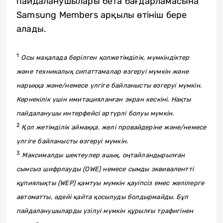
пайдаланушылары бета бағдарламасына
Samsung Members арқылы өтініш бере
алады.
1
Осы мақалада берілген қолжетімділік, мүмкіндіктер
және техникалық сипаттамалар өзгеруі мүмкін және
нарыққа және/немесе үлгіге байланысты өзгеруі мүмкін.
Көрнекілік үшін имитацияланған экран кескіні. Нақты
пайдаланушы интерфейсі әртүрлі болуы мүмкін.
2
Қол жетімділік аймаққа, желі провайдеріне және/немесе
үлгіге байланысты өзгеруі мүмкін.
3
Максималды шектеулер ашық, оңтайландырылған
сымсыз шифрлауды (OWE) немесе сымды эквивалентті
құпиялықты (WEP) қамтуы мүмкін қауіпсіз емес желілерге
автоматты, әдейі қайта қосылуды болдырмайды. Бұл
пайдаланушыларды үзілуі мүмкін құрылғы трафигінен