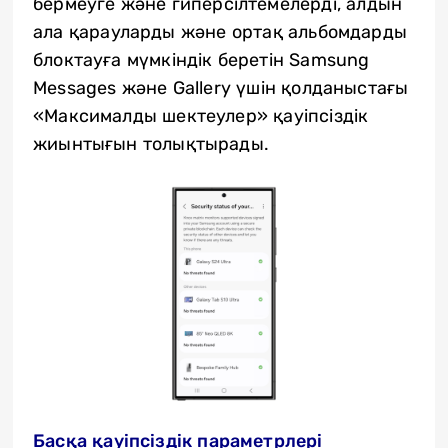
бермеуге және гиперсілтемелерді, алдын
ала қарауларды және ортақ альбомдарды
блоктауға мүмкіндік беретін Samsung
Messages және Gallery үшін қолданыстағы
«Максималды шектеулер» қауіпсіздік
жиынтығын толықтырады.
Басқа қауіпсіздік параметрлері