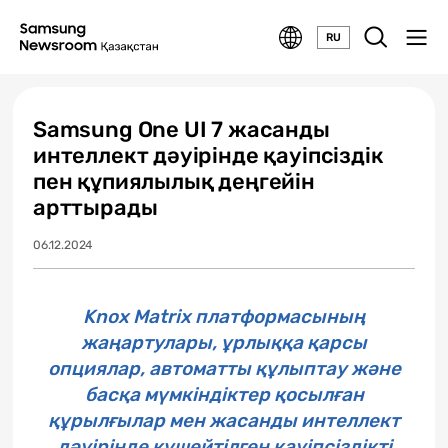
RU
Samsung One UI 7 жасанды
интеллект дәуірінде қауіпсіздік
пен құпиялылық деңгейін
арттырады
06.12.2024
Knox Matrix платформасының
жаңартулары, ұрлыққа қарсы
опциялар, автоматты құлыптау және
басқа мүмкіндіктер қосылған
құрылғылар мен жасанды интеллект
дәуірінде күшейтілген қауіпсіздікті