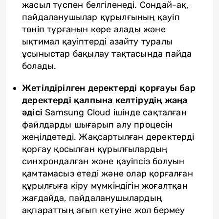
жасыл түспен белгіленеді. Сондай-ақ,
пайдаланушылар құрылғының қауіп
төніп тұрғанын көре алады және
ықтимал қауіптерді азайту туралы
ұсыныстар бақылау тақтасында пайда
болады.
Жетілдірілген деректерді қорғауы бар
деректерді қалпына келтірудің жаңа
әдісі
Samsung Cloud ішінде сақталған
файлдарды шығарып алу процесін
жеңілдетеді. Жақсартылған деректерді
қорғау қосылған құрылғылардың
синхрондалған және қауіпсіз болуын
қамтамасыз етеді және олар қорғалған
құрылғыға кіру мүмкіндігін жоғалтқан
жағдайда, пайдаланушылардың
ақпараттың ағып кетуіне жол бермеу