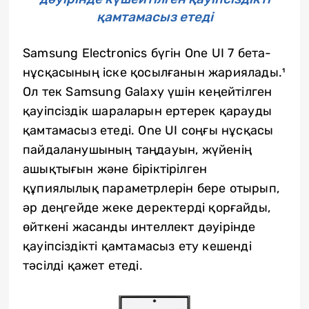
қамтамасыз етеді
Samsung Electronics бүгін One UI 7 бета-
нұсқасының іске қосылғанын жариялады.¹
Ол тек Samsung Galaxy үшін кеңейтілген
қауіпсіздік шараларын ертерек қарауды
қамтамасыз етеді. One UI соңғы нұсқасы
пайдаланушының таңдауын, жүйенің
ашықтығын және біріктірілген
құпиялылық параметрлерін бере отырып,
әр деңгейде жеке деректерді қорғайды,
өйткені жасанды интеллект дәуірінде
қауіпсіздікті қамтамасыз ету кешенді
тәсілді қажет етеді.