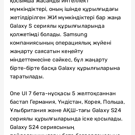
қосымша жасанды интеллект
мүмкіндіктері, оның ішінде құрылғыдағы
жетілдірілген ЖИ мүмкіндіктері бар жаңа
Galaxy S сериялы құрылғыларында
қолжетімді болады. Samsung
компаниясының операциялық жүйені
жаңарту саясатын кеңейту
міндеттемесіне сәйкес, бұл жаңарту
бірте-бірте басқа Galaxy құрылғыларына
таратылады.
One UI 7 бета-нұсқасы 5 желтоқсаннан
бастап Германия, Үндістан, Корея, Польша,
Ұлыбритания және АҚШ-тағы Galaxy S24
сериялы құрылғыларында іске қосылады.
Galaxy S24 сериясының