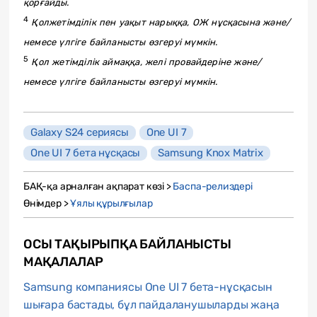
қорғайды.
4
Қолжетімділік пен уақыт нарыққа, ОЖ нұсқасына және/
немесе үлгіге байланысты өзгеруі мүмкін.
5
Қол жетімділік аймаққа, желі провайдеріне және/
немесе үлгіге байланысты өзгеруі мүмкін.
Galaxy S24 сериясы
One UI 7
One UI 7 бета нұсқасы
Samsung Knox Matrix
БАҚ-қа арналған ақпарат көзі >
Баспа-релиздері
Өнімдер >
Ұялы құрылғылар
ОСЫ ТАҚЫРЫПҚА БАЙЛАНЫСТЫ
МАҚАЛАЛАР
Samsung компаниясы One UI 7 бета-нұсқасын
шығара бастады, бұл пайдаланушыларды жаңа