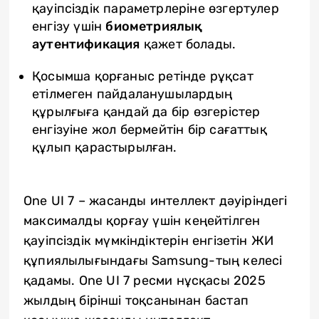
қауіпсіздік параметрлеріне өзгертулер
енгізу үшін
биометриялық
аутентификация
қажет болады.
Қосымша қорғаныс ретінде рұқсат
етілмеген пайдаланушылардың
құрылғыға қандай да бір өзгерістер
енгізуіне жол бермейтін бір сағаттық
құлып қарастырылған.
One UI 7 – жасанды интеллект дәуіріндегі
максималды қорғау үшін кеңейтілген
қауіпсіздік мүмкіндіктерін енгізетін ЖИ
құпиялылығындағы Samsung-тың келесі
қадамы. One UI 7 ресми нұсқасы 2025
жылдың бірінші тоқсанынан бастап