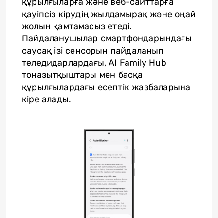
құрылғыларға және веб-сайттарға
қауіпсіз кірудің жылдамырақ және оңай
жолын қамтамасыз етеді.
Пайдаланушылар смартфондарындағы
саусақ ізі сенсорын пайдаланып
теледидарлардағы, AI Family Hub
тоңазытқыштары мен басқа
құрылғылардағы есептік жазбаларына
кіре алады.