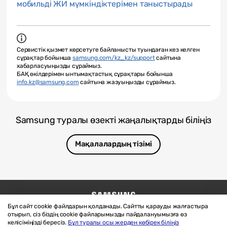
мобильді ЖИ мүмкіндіктерімен таныстырады
Сервистік қызмет көрсетуге байланысты туындаған кез келген
сұрақтар бойынша
samsung.com/kz_kz/support
сайтына
хабарласуыңызды сұраймыз.
БАҚ өкілдерімен ынтымақтастық сұрақтары бойынша
info.kz@samsung.com
сайтына жазуыңызды сұраймыз.
Samsung туралы өзекті жаңалықтарды біліңіз
Мақалалардың тізімі
Бұл сайт cookie файлдарын қолданады. Сайтты қарауды жалғастыра
Бізге жазыңыз
SAMSUNG.COM
отырып, сіз біздің cookie файларымызды пайдалануымызға өз
Материалдарды пайдалану шарттары
келісіміңізді бересіз.
Бұл туралы осы жерден көбірек біліңіз