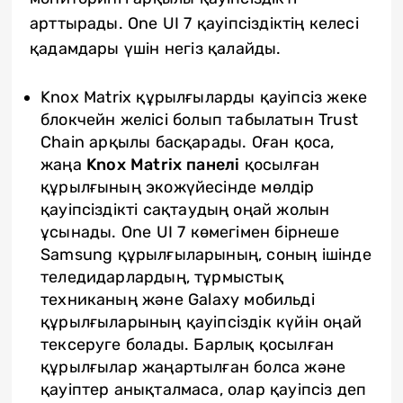
арттырады. One UI 7 қауіпсіздіктің келесі
қадамдары үшін негіз қалайды.
Knox Matrix құрылғыларды қауіпсіз жеке
блокчейн желісі болып табылатын Trust
Chain арқылы басқарады. Оған қоса,
жаңа
Knox Matrix панелі
қосылған
құрылғының экожүйесінде мөлдір
қауіпсіздікті сақтаудың оңай жолын
ұсынады. One UI 7 көмегімен бірнеше
Samsung құрылғыларының, соның ішінде
теледидарлардың, тұрмыстық
техниканың және Galaxy мобильді
құрылғыларының қауіпсіздік күйін оңай
тексеруге болады. Барлық қосылған
құрылғылар жаңартылған болса және
қауіптер анықталмаса, олар қауіпсіз деп