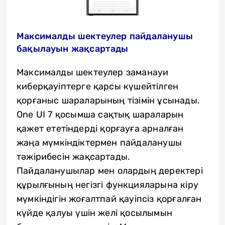
Максималды шектеулер пайдаланушы
бақылауын жақсартады
Максималды шектеулер заманауи
киберқауіптерге қарсы күшейтілген
қорғаныс шараларының тізімін ұсынады.
One UI 7 қосымша сақтық шараларын
қажет ететіндерді қорғауға арналған
жаңа мүмкіндіктермен пайдаланушы
тәжірибесін жақсартады.
Пайдаланушылар мен олардың деректері
құрылғының негізгі функцияларына кіру
мүмкіндігін жоғалтпай қауіпсіз қорғалған
күйде қалуы үшін желі қосылымын