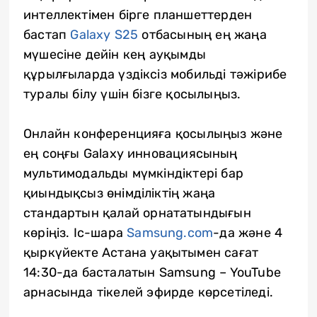
интеллектімен бірге планшеттерден
бастап
Galaxy S25
отбасының ең жаңа
мүшесіне дейін кең ауқымды
құрылғыларда үздіксіз мобильді тәжірибе
туралы білу үшін бізге қосылыңыз.
Онлайн конференцияға қосылыңыз және
ең соңғы Galaxy инновациясының
мультимодальды мүмкіндіктері бар
қиындықсыз өнімділіктің жаңа
стандартын қалай орнататындығын
көріңіз. Іс-шара
Samsung.com
-да және 4
қыркүйекте Астана уақытымен сағат
14:30-да басталатын Samsung – YouTube
арнасында тікелей эфирде көрсетіледі.