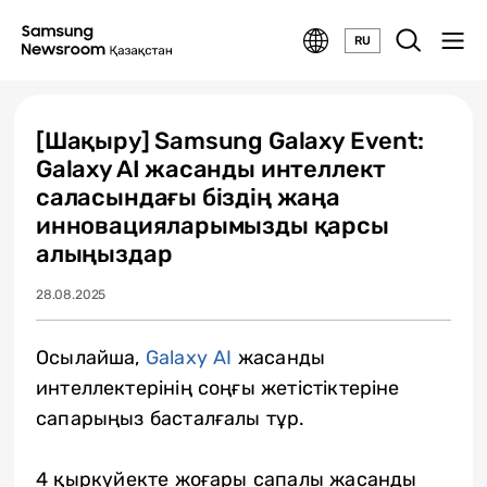
RU
[Шақыру] Samsung Galaxy Event:
Galaxy AI жасанды интеллект
саласындағы біздің жаңа
инновацияларымызды қарсы
алыңыздар
28.08.2025
Осылайша,
Galaxy AI
жасанды
интеллектерінің соңғы жетістіктеріне
сапарыңыз басталғалы тұр.
4 қыркүйекте жоғары сапалы жасанды