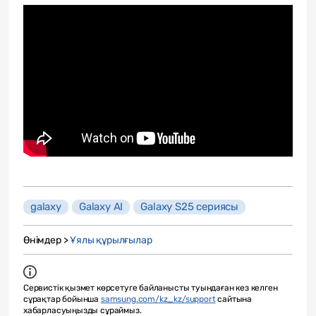
galaxy
Galaxy AI
Galaxy S25 сериясы
Өнімдер >
Ұялы құрылғылар
Сервистік қызмет көрсетуге байланысты туындаған кез келген
сұрақтар бойынша
samsung.com/kz_kz/support
сайтына
хабарласуыңызды сұраймыз.