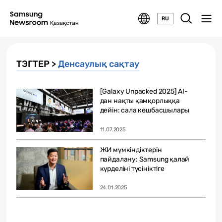
RU
ТЭГТЕР >
Денсаулық сақтау
[Galaxy Unpacked 2025] AI-
дан нақты қамқорлыққа
дейін: сала көшбасшылары
мобильдік...
11.07.2025
ЖИ мүмкіндіктерін
пайдалану: Samsung қалай
күрделіні түсініктіге
айналдырады
24.01.2025