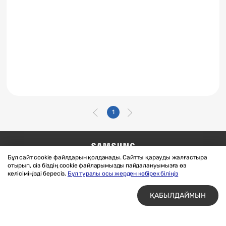
1
Бұл сайт cookie файлдарын қолданады. Сайтты қарауды жалғастыра
Бізге жазыңыз
SAMSUNG.COM
отырып, сіз біздің cookie файларымызды пайдалануымызға өз
Материалдарды пайдалану шарттары
келісіміңізді бересіз.
Бұл туралы осы жерден көбірек біліңіз
Құпиялық және cookie файлдары
ҚАБЫЛДАЙМЫН