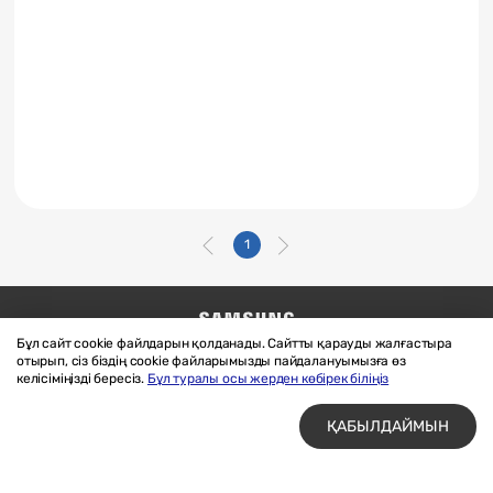
1
Бұл сайт cookie файлдарын қолданады. Сайтты қарауды жалғастыра
Бізге жазыңыз
SAMSUNG.COM
отырып, сіз біздің cookie файларымызды пайдалануымызға өз
Материалдарды пайдалану шарттары
келісіміңізді бересіз.
Бұл туралы осы жерден көбірек біліңіз
Құпиялық және cookie файлдары
ҚАБЫЛДАЙМЫН