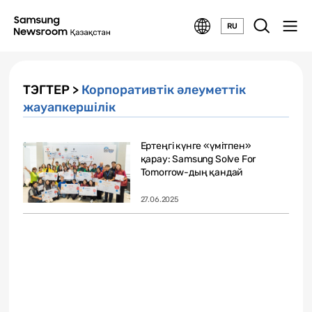
RU
ТЭГТЕР >
Корпоративтік әлеуметтік
жауапкершілік
Ертеңгі күнге «үмітпен»
қарау: Samsung Solve For
Tomorrow-дың қандай
жобалары...
27.06.2025