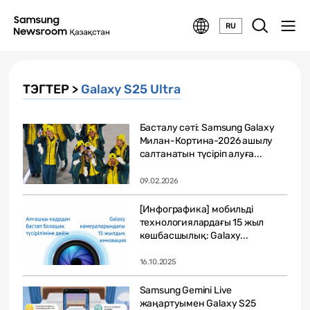
RU
ТЭГТЕР >
Galaxy S25 Ultra
Басталу сәті: Samsung Galaxy
Милан-Кортина-2026 ашылу
салтанатын түсіріп алуға...
09.02.2026
[Инфографика] мобильді
технологиялардағы 15 жыл
көшбасшылық: Galaxy...
16.10.2025
Samsung Gemini Live
жаңартуымен Galaxy S25