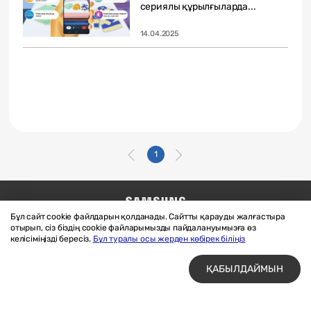
сериялы құрылғыларда...
14.04.2025
1
Бұл сайт cookie файлдарын қолданады. Сайтты қарауды жалғастыра
Бізге жазыңыз
SAMSUNG.COM
отырып, сіз біздің cookie файларымызды пайдалануымызға өз
Материалдарды пайдалану шарттары
келісіміңізді бересіз.
Бұл туралы осы жерден көбірек біліңіз
Құпиялық және cookie файлдары
ҚАБЫЛДАЙМЫН