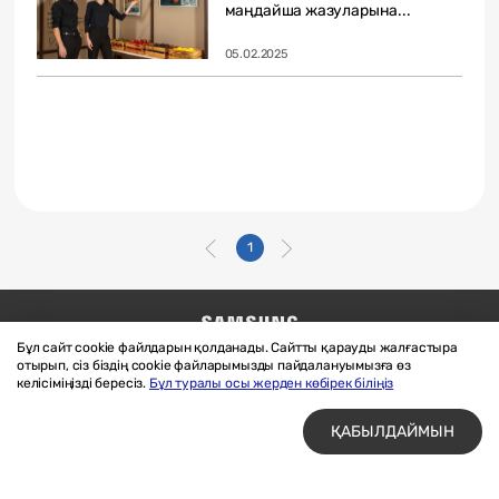
маңдайша жазуларына...
05.02.2025
1
Бұл сайт cookie файлдарын қолданады. Сайтты қарауды жалғастыра
Бізге жазыңыз
SAMSUNG.COM
отырып, сіз біздің cookie файларымызды пайдалануымызға өз
Материалдарды пайдалану шарттары
келісіміңізді бересіз.
Бұл туралы осы жерден көбірек біліңіз
Құпиялық және cookie файлдары
ҚАБЫЛДАЙМЫН