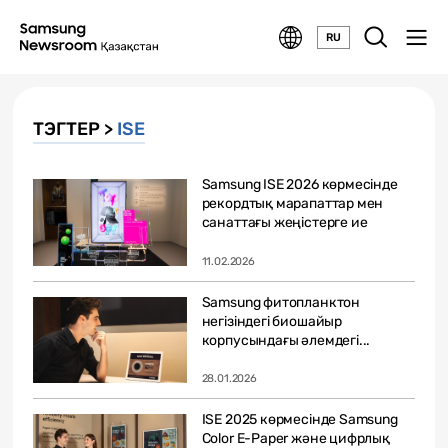
RU
ТЭГТЕР >
ISE
Samsung ISE 2026 көрмесінде
рекордтық марапаттар мен
санаттағы жеңістерге ие
болды
11.02.2026
Samsung фитопланктон
негізіндегі биошайыр
корпусындағы әлемдегі...
28.01.2026
ISE 2025 көрмесінде Samsung
Color E-Paper және цифрлық