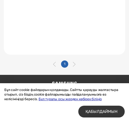
1
Бұл сайт cookie файлдарын қолданады. Сайтты қарауды жалғастыра
Бізге жазыңыз
SAMSUNG.COM
отырып, сіз біздің cookie файларымызды пайдалануымызға өз
Материалдарды пайдалану шарттары
келісіміңізді бересіз.
Бұл туралы осы жерден көбірек біліңіз
Құпиялық және cookie файлдары
ҚАБЫЛДАЙМЫН