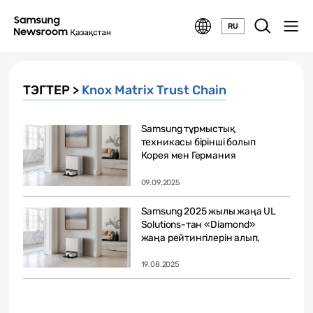
RU
ТЭГТЕР >
Knox Matrix Trust Chain
Samsung тұрмыстық
техникасы бірінші болып
Корея мен Германия
арасындағы өзара...
09.09.2025
Samsung 2025 жылы жаңа UL
Solutions-тан «Diamond»
жаңа рейтингілерін алып,
ақылды...
19.08.2025