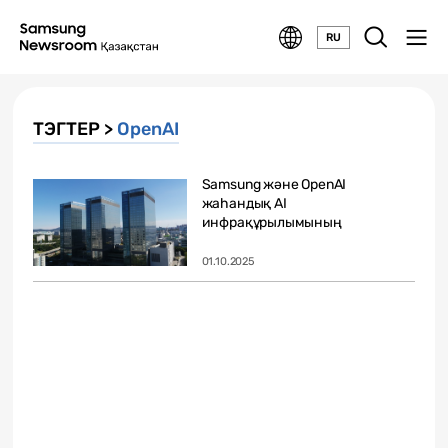
RU
ТЭГТЕР >
OpenAI
Samsung және OpenAI
жаһандық AI
инфрақұрылымының
дамуын...
01.10.2025