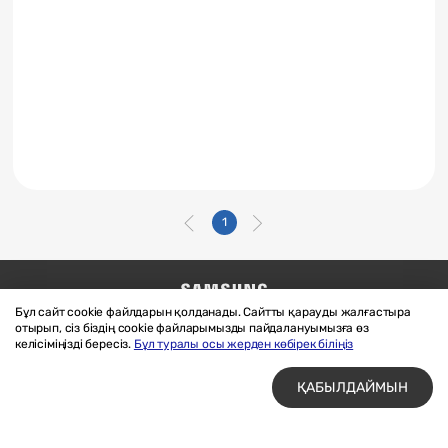
1
Бұл сайт cookie файлдарын қолданады. Сайтты қарауды жалғастыра
Бізге жазыңыз
SAMSUNG.COM
отырып, сіз біздің cookie файларымызды пайдалануымызға өз
Материалдарды пайдалану шарттары
келісіміңізді бересіз.
Бұл туралы осы жерден көбірек біліңіз
Құпиялық және cookie файлдары
ҚАБЫЛДАЙМЫН