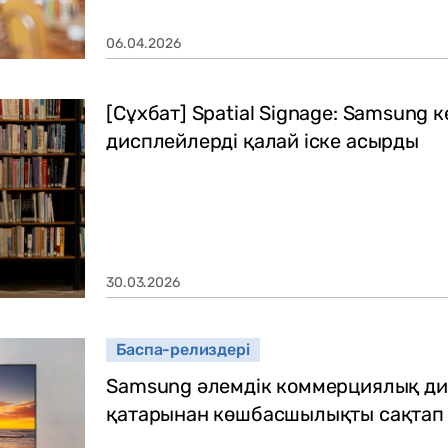
06.04.2026
[Сұхбат] Spatial Signage: Samsung к
дисплейлерді қалай іске асырды
30.03.2026
Баспа-релиздері
Samsung әлемдік коммерциялық ди
қатарынан көшбасшылықты сақтап 