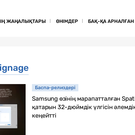
ЫҢ ЖАҢАЛЫҚТАРЫ
ӨНІМДЕР
БАҚ-ҚА АРНАЛҒАН 
Signage
Баспа-релиздері
Samsung өзінің марапатталған Spati
қатарын 32-дюймдік үлгісін әлемд
кеңейтті