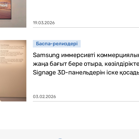
19.03.2026
Баспа-релиздері
Samsung иммерсивті коммерциялы
жаңа бағыт бере отыра, көзілдірікт
Signage 3D-панельдерін іске қосад
03.02.2026