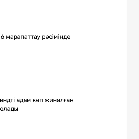
6 марапаттау рәсімінде
рендті адам көп жиналған
болады