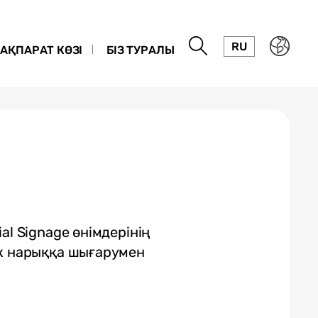
RU
АҚПАРАТ КӨЗІ
БІЗ ТУРАЛЫ
al Signage өнімдерінің
ік нарыққа шығарумен