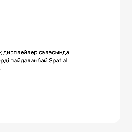
қ дисплейлер саласында
ерді пайдаланбай Spatial
ы