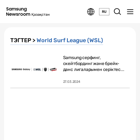
RU
ТЭГТЕР >
World Surf League (WSL)
Samsung серфинг,
скейтбординг және брейк-
данс лигаларымен серіктес...
27.03.2024