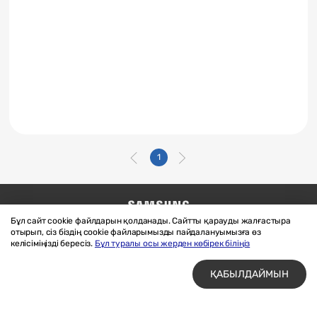
1
Бұл сайт cookie файлдарын қолданады. Сайтты қарауды жалғастыра
Бізге жазыңыз
SAMSUNG.COM
отырып, сіз біздің cookie файларымызды пайдалануымызға өз
Материалдарды пайдалану шарттары
келісіміңізді бересіз.
Бұл туралы осы жерден көбірек біліңіз
Құпиялық және cookie файлдары
ҚАБЫЛДАЙМЫН