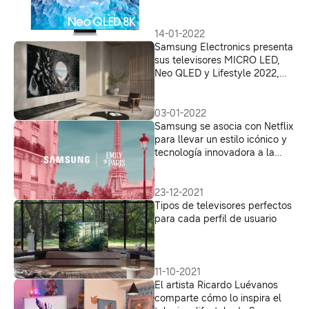
principales institutos de
certificación mundial por su
comodidad visual, seguridad y
14-01-2022
precisión de color
Samsung Electronics presenta
sus televisores MICRO LED,
Neo QLED y Lifestyle 2022,
con calidad de imagen de
siguiente generación y una
gama de opciones de
03-01-2022
personalización de vanguardia
Samsung se asocia con Netflix
para llevar un estilo icónico y
tecnología innovadora a la
segunda temporada de Emily
en París
23-12-2021
Tipos de televisores perfectos
para cada perfil de usuario
11-10-2021
El artista Ricardo Luévanos
comparte cómo lo inspira el