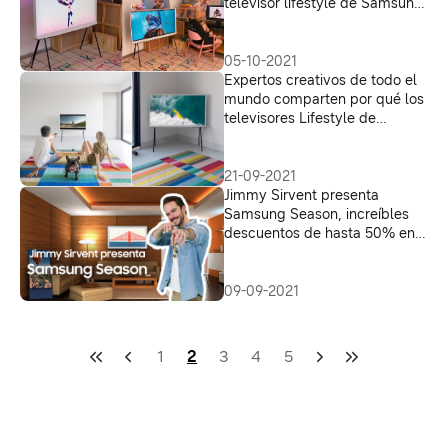
televisor lifestyle de Samsung
The Serif
05-10-2021
Expertos creativos de todo el
mundo comparten por qué los
televisores Lifestyle de
Samsung son su elección
21-09-2021
Jimmy Sirvent presenta
Samsung Season, increíbles
descuentos de hasta 50% en
pantallas solo en
samsungstore.mx
09-09-2021
1
2
3
4
5