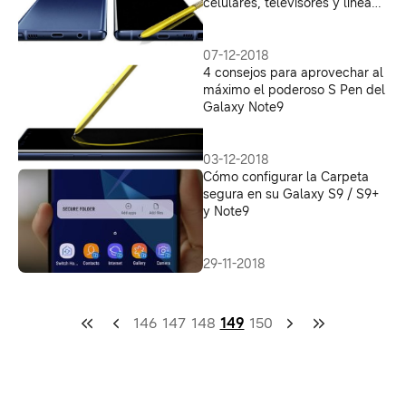
celulares, televisores y línea
blanca por los ejecutivos
limeños
07-12-2018
4 consejos para aprovechar al
máximo el poderoso S Pen del
Galaxy Note9
03-12-2018
Cómo configurar la Carpeta
segura en su Galaxy S9 / S9+
y Note9
29-11-2018
146
147
148
149
150