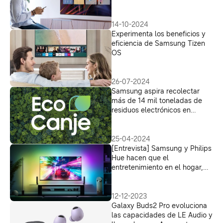
14-10-2024
Experimenta los beneficios y
eficiencia de Samsung Tizen
OS
26-07-2024
Samsung aspira recolectar
más de 14 mil toneladas de
residuos electrónicos en
América Latina en 2024
25-04-2024
[Entrevista] Samsung y Philips
Hue hacen que el
entretenimiento en el hogar,
incluidos juegos y películas,
sea más inmersivo que nunca
12-12-2023
Galaxy Buds2 Pro evoluciona
las capacidades de LE Audio y