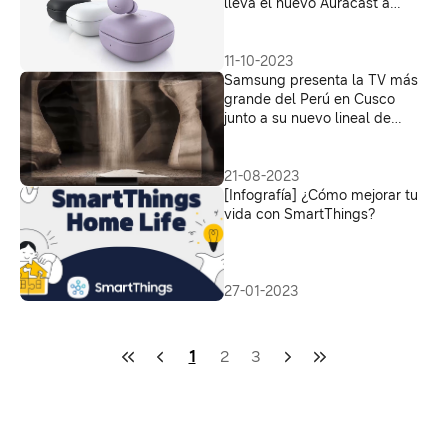
lleva el nuevo Auracast a
Samsung Smart TV
11-10-2023
Samsung presenta la TV más
grande del Perú en Cusco
junto a su nuevo lineal de
televisores 2023
21-08-2023
[Infografía] ¿Cómo mejorar tu
vida con SmartThings?
27-01-2023
1
2
3