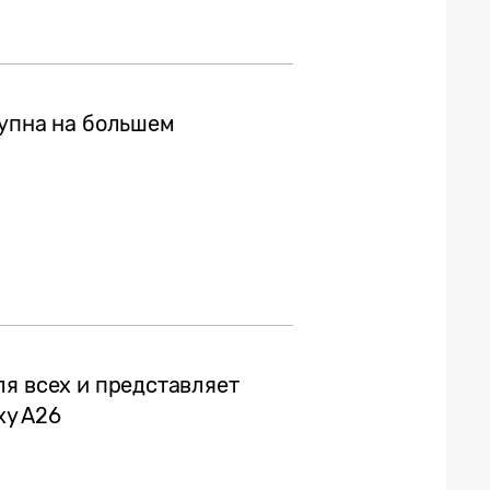
тупна на большем
ля всех и представляет
xy A26