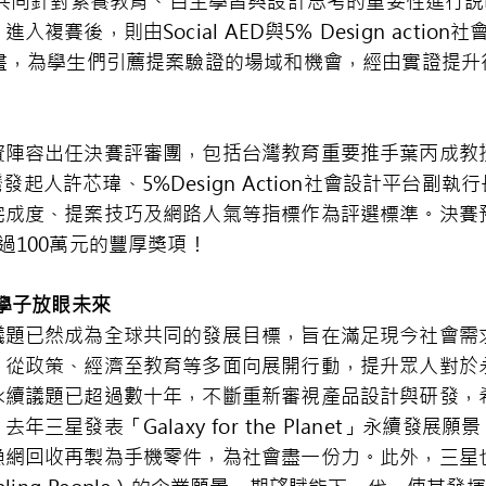
瑋共同針對素養教育、自主學習與設計思考的重要性進行
賽後，則由Social AED與5% Design acti
計畫，為學生們引薦提案驗證的場域和機會，經由實證提升
資陣容出任決賽評審團，包括台灣教育重要推手葉丙成教
ge）臺灣發起人許芯瑋、5%Design Action社會設計
成度、提案技巧及網路人氣等指標作為評選標準。決賽預
過100萬元的豐厚獎項！
學子放眼未來
議題已然成為全球共同的發展目標，旨在滿足現今社會需
，從政策、經濟至教育等多面向展開行動，提升眾人對於
永續議題已超過數十年，不斷重新審視產品設計與研發，
三星發表「Galaxy for the Planet」永續發
漁網回收再製為手機零件，為社會盡一份力。此外，三星