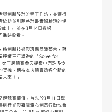
考與創新設計流程工作坊，並獲得
旁協助並引薦將計畫實際驗證的場
截止， 並在3月14日透過
們準時收看。
，將創新技術與環保意識整合，落
三年舉辦的『Solve for
才。第二屆競賽參與提案中有許多令
的契機。期待本次競賽透過全新的
星未來！」
解競賽價值，首先於3月11日舉
長劉桂光與臺灣童心創意行動協會