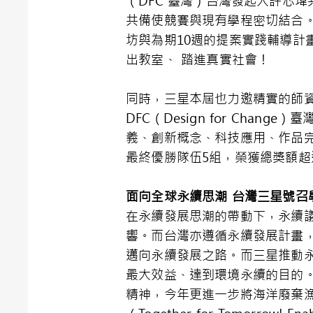
（DFC 臺灣）台灣發起人許芯
共備使競賽與現有學程密切結合。進入複
坊與為期10週的提案實踐輔導
出教室、 踏進真實社會！
同時，三星本屆也力邀精實的師
DFC（Design for Chan
義、創新概念、科技應用、作品完
最終優勝隊伍5組，榮獲總獎額超
面向全球永續思潮
台灣三星號召
在永續發展思潮的帶動下，永續
響。而台灣亦遵循永續發展計畫
邁向永續發展之路。而三星推動
最大效益、達到環境永續的目的。去年
精神，今年更進一步將海洋廢棄