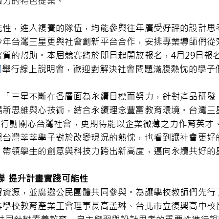
潛力的特色提案。
能性，進入複賽的隊伍，均能參與往年廣受好評的設計思
今年台灣三星更與社會創新平台合作，安排專業導師們從
質的幫助。本屆競賽將於即日起開放報名，4月29日報名
團
舉行線上說明會，歡迎對解決社會問題滿腹熱忱的學子
：「三星不斷在各層面為永續目標而努力，針對產品研發
思維與心技術，結合永續理念豐富教育環境。台灣三星連續
以實際行動關心台灣社會，更期待能以企業微薄之力作育英
現台灣莘莘學子對於改變現況的熱忱，也看到讓社會更好
，帶領學生的創意與科技力跨出新高度，邁向永續共好的
聯
提升計畫實踐可能性
資源，並廣邀公民團體共同參與。為讓學校教師們先行了
等學校教育產業工會理事長高孟琳、台北市立復興高中校