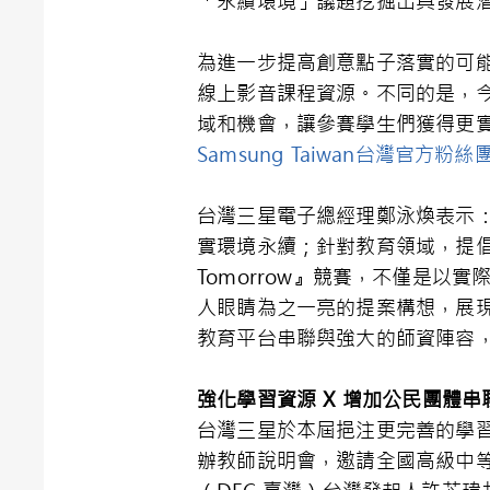
「永續環境」議題挖掘出具發展
為進一步提高創意點子落實的可
線上影音課程資源。不同的是，
域和機會，讓參賽學生們獲得更實
Samsung Taiwan台灣官方粉絲
台灣三星電子總經理鄭泳煥表示
實環境永續；針對教育領域，提倡新
Tomorrow』競賽，不僅是
人眼睛為之一亮的提案構想，展
教育平台串聯與強大的師資陣容
強化學習資源
X
增加公民團體串
台灣三星於本屆挹注更完善的學習
辦教師說明會，邀請全國高級中