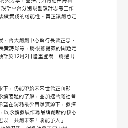
說明與分享，並探討如何經由跨科
on社會設計平台分別規劃設計思考工作
後續實踐的可能性。真正讓創意走
授、台大創創中心執行長曾正忠、
平台副執行長黃詩妤等，將根據提案的問題定
計於12月2日隆重登場，將選出
求下，仍能帶給未來世代正面影
永續議題的了解，並加速台灣社會
希望在消耗最少自然資源下，發揮
展願景，以永續發展作為品牌創新的核心
也以「共創未來！賦能予人」