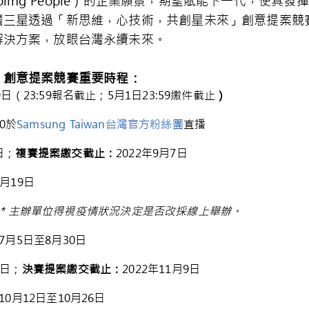
row! Enabling People）的企業願景，期望賦能下一代
灣三星透過「新思維，心技術，共創星未來」創意提案競
解決方案，放眼台灣永續未來。
」創意提案競賽重要時程
：
9日（23:59報名截止；5月1日23:59繳件截止
）
00於
Samsung Taiwan台灣官方粉絲團
直播
日；
複賽提案繳交截止
：
2022年9月7日
9月19日
＊主辦單位得視疫情狀況決定是否改採線上舉辦。
年7月5日至8月30日
5日；
決賽提案繳交截止
：
2022年11月9日
年10月12日至10月26日