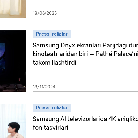
18/06/2025
Press-relizlar
Samsung Onyx ekranlari Parijdagi dun
kinoteatrlaridan biri — Pathé Palace’n
takomillashtirdi
18/11/2024
Press-relizlar
Samsung AI televizorlarida 4K aniqlik
fon tasvirlari