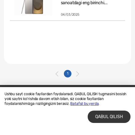
sanoatdagi eng birinchi...
04/03/2025
1
Ushbu sayt cookie fayllardan foydalanadi. QABUL QILISH tugmasini bosish
yoki saytni ko'rishda davom etish bilan, siz cookie fayllardan
Biz bilan bogʻlaning
SAMSUNG.COM
foydalanishimizga roziligingizni berasiz.
Batafsil bu yerda
.
Foydalanish shartlari
Maxfiylik siyosati
QABUL QILISH