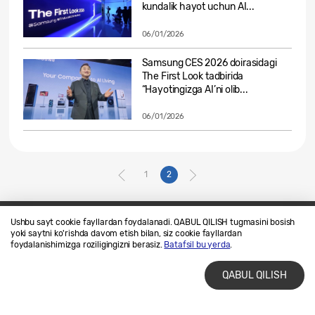
kundalik hayot uchun AI...
06/01/2026
Samsung CES 2026 doirasidagi
The First Look tadbirida
“Hayotingizga AI’ni olib...
06/01/2026
1
2
Ushbu sayt cookie fayllardan foydalanadi. QABUL QILISH tugmasini bosish
yoki saytni ko'rishda davom etish bilan, siz cookie fayllardan
Biz bilan bogʻlaning
SAMSUNG.COM
foydalanishimizga roziligingizni berasiz.
Batafsil bu yerda
.
Foydalanish shartlari
Maxfiylik siyosati
QABUL QILISH