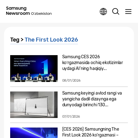
Teg >
The First Look 2026
Samsung CES 2026
koʻrgazmasida ochiq ekotizimlar
uydagi AI’ning haqiqiy...
08/01/2026
Samsung keyingi avlod rangi va
yangicha dadil dizaynga ega
dunyodagi birinchi 130...
07/01/2026
[CES 2026] Samsungning The
First Look 2026 ko‘rgazmasi –