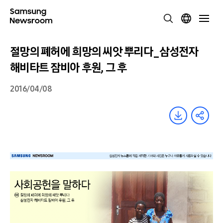
절망의 폐허에 희망의 씨앗 뿌리다_삼성전자
해비타트 잠비아 후원, 그 후
2016/04/08