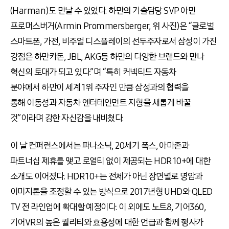
(Harman)도 만날 수 있었다. 하만의 기술담당 SVP 아민
프로머스버거(Armin Prommersberger, 위 사진)은 “글로벌
스마트폰, 가전, 비주얼 디스플레이의 선두주자로서 삼성이 가진
강점은 하만카돈, JBL, AKG등 하만의 다양한 브랜드와 만나
혁신의 토대가 되고 있다.”며 “특히 커넥티드 자동차
분야에서 하만이 세계 1위 주자인 만큼 삼성과의 협력을
통해 이동성과 자동차 엔터테인먼트 지형을 새롭게 바꿀
것”이라며 강한 자신감을 내비쳤다.
이 날 컨퍼런스에서는 파나소닉, 20세기 폭스, 아마존과
파트너십 제휴를 맺고 로열티 없이 제공되는 HDR 10+에 대한
소개도 이어졌다. HDR 10+는 전체가 아닌 장면별로 명암과
이미지톤을 조정할 수 있는 방식으로 2017년형 UHD와 QLED
TV 전 라인업에 확대할 예정이다. 이 외에도 노트8, 기어360,
기어VR의 높은 퀄리티와 효용성에 대한 언급과 함께 행사가