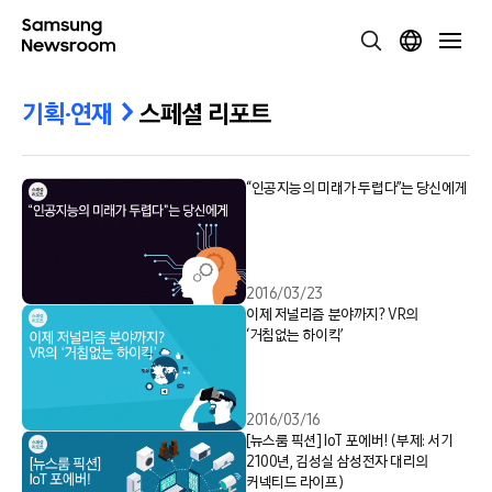
기획·연재
스페셜 리포트
“인공지능의 미래가 두렵다”는 당신에게
2016/03/23
이제 저널리즘 분야까지? VR의
‘거침없는 하이킥’
2016/03/16
[뉴스룸 픽션] IoT 포에버! (부제: 서기
2100년, 김성실 삼성전자 대리의
커넥티드 라이프)