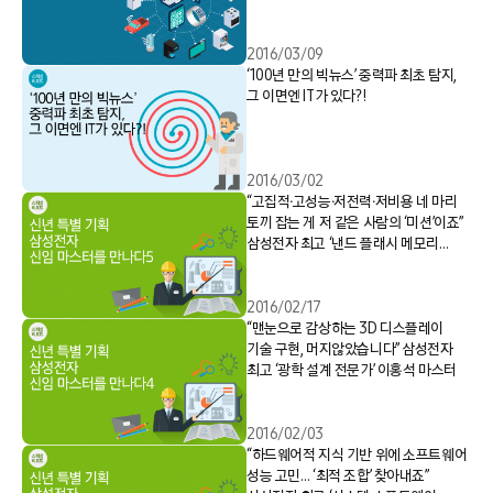
2016/03/09
‘100년 만의 빅뉴스’ 중력파 최초 탐지,
그 이면엔 IT가 있다?!
2016/03/02
“고집적∙고성능∙저전력∙저비용 네 마리
토끼 잡는 게 저 같은 사람의 ‘미션’이죠”
삼성전자 최고 ‘낸드 플래시 메모리
회로설계 전문가’ 임정돈 마스터
2016/02/17
“맨눈으로 감상하는 3D 디스플레이
기술 구현, 머지않았습니다” 삼성전자
최고 ‘광학 설계 전문가’ 이홍석 마스터
2016/02/03
“하드웨어적 지식 기반 위에 소프트웨어
성능 고민… ‘최적 조합’ 찾아내죠”