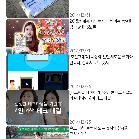
2014/12/31
2015년 새해 카드를 만드는 아주 특별한
방법 with S노트
2014/12/31
[모션그래픽] 세상에 없던 새로운 엣지와
만나다, 갤럭시 노트 엣지
2014/12/26
[테크파탈 다이어리] ‘진정한 테크파탈을
가린다’ 4인 4색 테크 대결
2014/12/23
솔로 예찬, 갤럭시 노트 엣지와 함께한
크리스마스