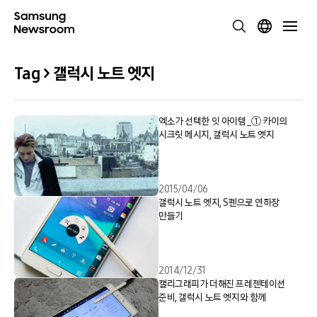
Tag > 갤럭시 노트 엣지
엑소가 선택한 잇 아이템_① 카이의
시크릿 메시지, 갤럭시 노트 엣지
2015/04/06
갤럭시 노트 엣지, S펜으로 연하장
만들기
2014/12/31
캘리그래피가 더해진 프레젠테이션
준비, 갤럭시 노트 엣지와 함께