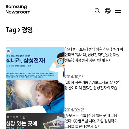
Tag > 경영
[스페셜 리포트] 전직 임원 4부작 릴레이
인터뷰 ‘힘내라, 삼성전자!’_④ 성재생
전(前) 삼성전자 상무 <연재 끝>
2014/10/15
(2014 지속가능경영보고서로 살펴본)
당신이 미처 몰랐던 삼성전자의 모습
2014/09/25
[투모로우 기획] 성장 있는 곳에 고용
있다_④ 글로벌 시대, 기업 경쟁력이
고용을 늘린다<연재 끝>