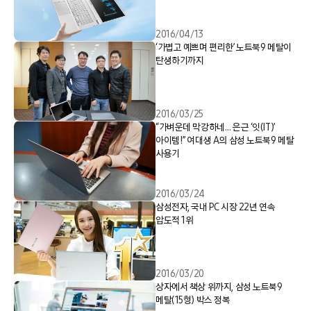
2016/04/13
‘가볍고 예쁘며 편리한’ 노트북9 메탈이
탄생하기까지
2016/03/25
“가벼운데 막강하네… 은근 ‘잇(IT)’
아이템!” 여대생 A의 삼성 노트북9 메탈
사용기
2016/03/24
삼성전자, 국내 PC 시장 22년 연속
압도적 1위
2016/03/20
상자에서 책상 위까지, 삼성 노트북9
메탈(15형) 박스 정복