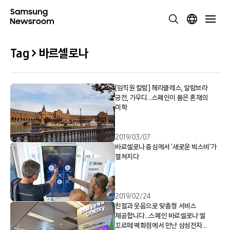
Tag > 바르셀로나
[임직원 칼럼] 헤라클레스, 알람브라
궁전, 가우디…스페인이 품은 혼재의
미학
2019/03/07
바르셀로나 중심에서 ‘새로운 빅스비’가
펼쳐지다
2019/02/24
친절과 웃음으로 맞춤형 서비스
제공합니다…스페인 바르셀로나 엘
꼬르떼 백화점에서 만난 삼성전자