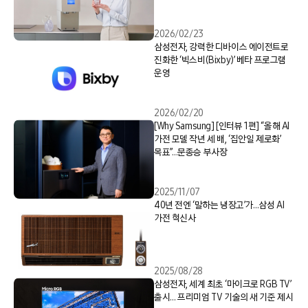
2026/02/23
삼성전자, 강력한 디바이스 에이전트로
진화한 ‘빅스비(Bixby)’ 베타 프로그램
운영
2026/02/20
[Why Samsung] [인터뷰 1편] “올해 AI
가전 모델 작년 세 배, ‘집안일 제로화’
목표”…문종승 부사장
2025/11/07
40년 전엔 ‘말하는 냉장고’가…삼성 AI
가전 혁신사
2025/08/28
삼성전자, 세계 최초 ‘마이크로 RGB TV’
출시… 프리미엄 TV 기술의 새 기준 제시