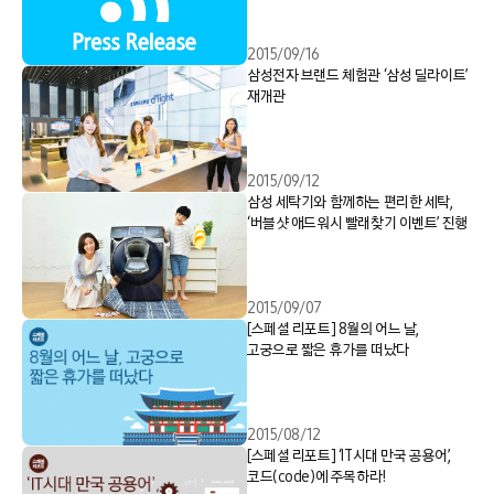
2015/09/16
삼성전자 브랜드 체험관 ‘삼성 딜라이트’
재개관
2015/09/12
삼성 세탁기와 함께하는 편리한 세탁,
‘버블샷 애드워시 빨래찾기 이벤트’ 진행
2015/09/07
[스페셜 리포트] 8월의 어느 날,
고궁으로 짧은 휴가를 떠났다
2015/08/12
[스페셜 리포트] ‘IT시대 만국 공용어’,
코드(code)에 주목하라!