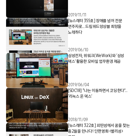
2019/11/11
[뉴스레터 355호] 장애를 넘어 전문
연주자로… 드림위드앙상블 희망을
노래하다
2019/06/10
삼성전자, 위워크(WeWork)와 ‘삼성
덱스’ 활용한 모바일 업무환경 제공
2019/06/04
[SDC18] “나는 이동하면서 코딩한다”…
‘리눅스 온 덱스’
2018/11/09
[뉴스레터 322호] 외딴섬에서 꿈을 찾는
중2들을 만나다! 단편영화 <별리섬>