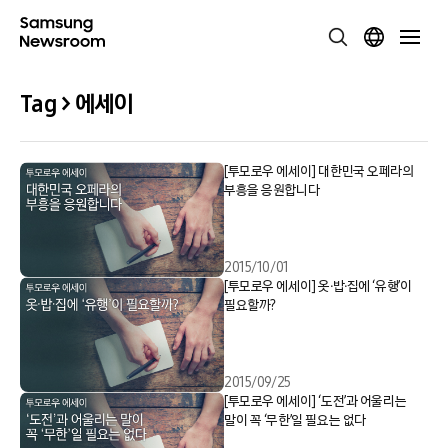
Tag > 에세이
[투모로우 에세이] 대한민국 오페라의
부흥을 응원합니다
2015/10/01
[투모로우 에세이] 옷∙밥∙집에 ‘유행’이
필요할까?
2015/09/25
[투모로우 에세이] ‘도전’과 어울리는
말이 꼭 ‘무한’일 필요는 없다