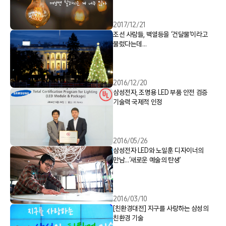
2017/12/21
조선 사람들, 백열등을 ‘건달불’이라고
불렀다는데…
2016/12/20
삼성전자, 조명용 LED 부품 안전 검증
기술력 국제적 인정
2016/05/26
삼성전자 LED와 노일훈 디자이너의
만남…‘새로운 예술의 탄생’
2016/03/10
[친환경대전] 지구를 사랑하는 삼성의
친환경 기술