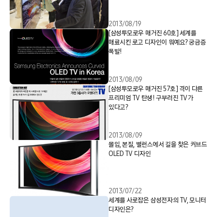
2013/08/19
[삼성투모로우 매거진 60호] 세계를
매료시킨 로고 디자인이 뭐예요? 궁금증
폭발!
2013/08/09
[삼성투모로우 매거진 57호] 격이 다른
프리미엄 TV 탄생! 구부러진 TV가
있다고?
2013/08/09
몰입, 본질, 밸런스에서 길을 찾은 커브드
OLED TV 디자인
2013/07/22
세계를 사로잡은 삼성전자의 TV, 모니터
디자인은?